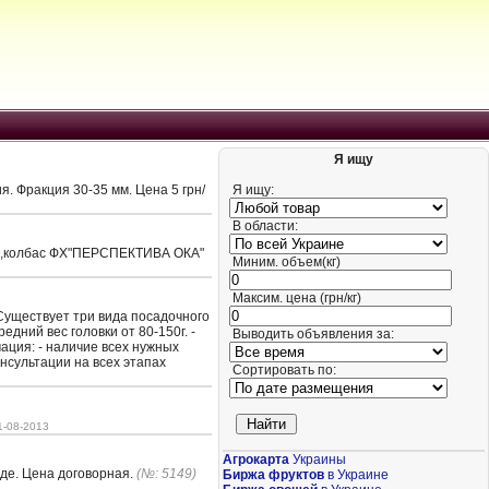
Я ищу
я. Фракция 30-35 мм. Цена 5 грн/
Я ищу:
В области:
ций,колбас ФХ"ПЕРСПЕКТИВА ОКА"
Миним. объем(кг)
Максим. цена (грн/кг)
 Существует три вида посадочного
едний вес головки от 80-150г. -
Выводить объявления за:
ация: - наличие всех нужных
онсультации на всех этапах
Сортировать по:
1-08-2013
Агрокарта
Украины
оде. Цена договорная.
(№: 5149)
Биржа фруктов
в Украине