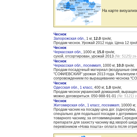
На карте визуализ
Чеснок
Запорожская обл.,
1 кг,
12.0
грн/кг,
Продам чеснок. Урожай 2012 года. Цена 12 грн/
Чеснок
Черкасская обл.,
1000 кг,
15.0
грн/кг,
сухой, отсортирован, урожай 2013
(№: 5125)
29
Чеснок
Черкасская обл.,
посевмат
,
1000 кг,
10.0
грн/кг,
Продам посадочный материал (воздушные семен
"CОФИЕВСКИЙ" урожая 2013 года. Реализуем п
сопровождением по выращиванию чеснока "CО
Чеснок
Одесская обл., 1 класс,
400 кг,
1.0
грн/кг,
Продам чеснок украинский домашний, выращенны
можно договориться. 050-988-91-01
(№: 5121)
2
Чеснок
Житомирская обл., 1 класс,
посевмат
,
10000 кг,
Продам часник на посадку ціна дог. (однозубка,
спеціально для подальшої посадки з дотриманн
товарного часнику, за оптовимицінами.Середня 
препарати для захисту часнику від хвороб шкідн
перевізником «Нова пошта» оплата після отр