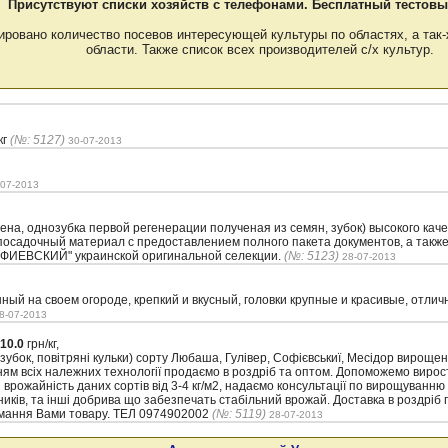
Присутствуют списки хозяйств с телефонами. Бесплатный тестовы
ировано количество посевов интересующей культуры по областях, а так-
области. Также список всех производителей с/х культур.
кг
(№: 5127)
30-07-2013
-07-2013
а, однозубка первой регенерации полученая из семян, зубок) высокого качес
осадочный материал с предоставлением полного пакета документов, а также
ФИЕВСКИЙ" украинской оригинальной селекции.
(№: 5123)
28-07-2013
й на своем огороде, крепкий и вкусный, головки крупные и красивые, отлич
8-07-2013
10.0
грн/кг,
 зубок, повітряні кульки) сорту Любаша, Гулівер, Софієвськиї, Месідор вироще
ям всіх належних технології продаємо в роздріб та оптом. Допоможемо вирост
врожайність даних сортів від 3-4 кг/м2, надаємо консультації по вирощуванню
иків, та інші добрива що забезпечать стабільний врожай. Доставка в роздріб п
имання Вами товару. ТЕЛ 0974902002
(№: 5119)
28-07-2013