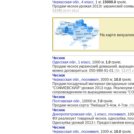
Черкасская обл., 4 класс,
1 кг,
15000.0
грн/кг,
Продам чеснок урожая 2013г. украинский озимый 
5109)
26-07-2013
На карте визуализ
Чеснок
Одесская обл., 1 класс,
1000 кг,
1.0
грн/кг,
Продам чеснок украинский домашний, выращенны
можно договориться. 050-988-91-01
(№: 5107)
2
Чеснок
Черкасская обл.,
посевмат
,
3000 кг,
10.0
грн/кг,
Продам посадочный материал (воздушные семен
"CОФИЕВСКИЙ" урожая 2013 года. Реализуем п
сопровождением по выращиванию чеснока "CО
Чеснок
Полтавская обл.,
10000 кг,
7.0
грн/кг,
Продам чеснок сорта "Любаша"3-4см, 4-7см.
(№
Чеснок
Днепропетровская обл., 1 класс,
посевмат
,
1000
ФХ реализует товарный чеснок, однозубка, по
Однозубка урожай 2013 г. Предоставляем конс
Чеснок
Черкасская обл.,
посевмат
,
1000 кг,
10.0
грн/кг,