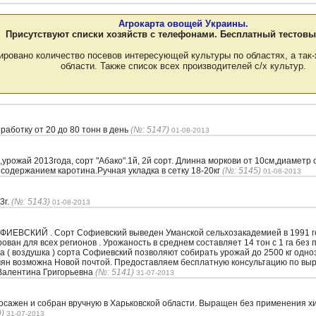
Агрокарта овощей Украины.
Присутствуют списки хозяйств с телефонами. Бесплатный тестовы
ировано количество посевов интересующей культуры по областях, а так-
области. Также список всех производителей с/х культур.
аботку от 20 до 80 тонн в день
(№: 5147)
01-08-2013
рожай 2013года, сорт "Абако".1й, 2й сорт. Длинна моркови от 10см,диаметр 
 содержанием каротина.Ручная укладка в сетку 18-20кг
(№: 5145)
01-08-2013
3г.
(№: 5143)
01-08-2013
ОФИЕВСКИЙ . Сорт Софиевский выведен Уманской сельхозакадемией в 1991 го
ван для всех регионов . Урожаность в среднем составляет 14 тон с 1 га без
а ( воздушка ) сорта Софиевский позволяют собирать урожай до 2500 кг однозу
семян возможна Новой почтой. Предоставляем бесплатную консультацию по в
 Валентина Григорьевна
(№: 5141)
31-07-2013
осажен и собран вручную в Харьковской области. Выращен без применения хи
)
31-07-2013