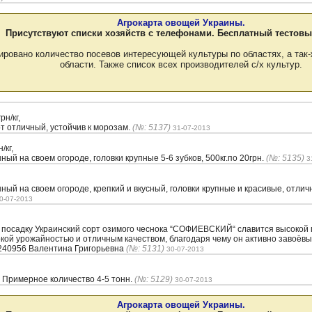
Агрокарта овощей Украины.
Присутствуют списки хозяйств с телефонами. Бесплатный тестовы
ировано количество посевов интересующей культуры по областях, а так-
области. Также список всех производителей с/х культур.
рн/кг,
 отличный, устойчив к морозам.
(№: 5137)
31-07-2013
/кг,
й на своем огороде, головки крупные 5-6 зубков, 500кг.по 20грн.
(№: 5135)
3
й на своем огороде, крепкий и вкусный, головки крупные и красивые, отлич
0-07-2013
 посадку Украинский сорт озимого чеснока “CОФИЕВСКИЙ“ славится высокой
окой урожайностью и отличным качеством, благодаря чему он активно завоёв
1240956 Валентина Григорьевна
(№: 5131)
30-07-2013
 Примерное количество 4-5 тонн.
(№: 5129)
30-07-2013
Агрокарта овощей Украины.