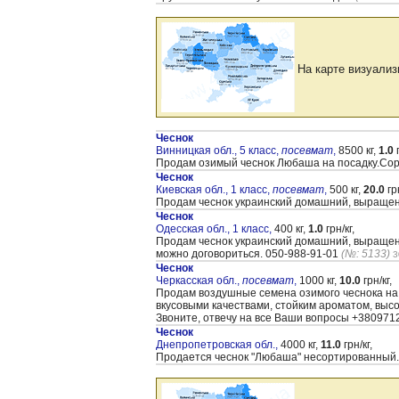
На карте визуализ
Чеснок
Винницкая обл., 5 класс,
посевмат
,
8500 кг,
1.0
г
Продам озимый чеснок Любаша на посадку.Сорт
Чеснок
Киевская обл., 1 класс,
посевмат
,
500 кг,
20.0
грн
Продам чеснок украинский домашний, выращенны
Чеснок
Одесская обл., 1 класс,
400 кг,
1.0
грн/кг,
Продам чеснок украинский домашний, выращенны
можно договориться. 050-988-91-01
(№: 5133)
3
Чеснок
Черкасская обл.,
посевмат
,
1000 кг,
10.0
грн/кг,
Продам воздушные семена озимого чеснока на
вкусовыми качествами, стойким ароматом, выс
Звоните, отвечу на все Ваши вопросы +38097
Чеснок
Днепропетровская обл.,
4000 кг,
11.0
грн/кг,
Продается чеснок "Любаша" несортированный.