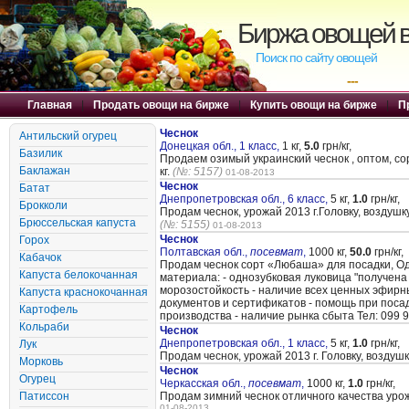
Биржа овощей в
Поиск по сайту овощей
---
Главная
|
Продать овощи на бирже
|
Купить овощи на бирже
|
П
Чеснок
Антильский огурец
Донецкая обл., 1 класс,
1 кг,
5.0
грн/кг,
Базилик
Продаем озимый украинский чеснок , оптом, сор
Баклажан
кг.
(№: 5157)
01-08-2013
Чеснок
Батат
Днепропетровская обл., 6 класс,
5 кг,
1.0
грн/кг,
Брокколи
Продам чеснок, урожай 2013 г.Головку, возду
Брюссельская капуста
(№: 5155)
01-08-2013
Чеснок
Горох
Полтавская обл.,
посевмат
,
1000 кг,
50.0
грн/кг,
Кабачок
Продам чеснок сорт «Любаша» для посадки, Одн
Капуста белокочанная
материала: - однозубковая луковица "получена 
морозостойкость - наличие всех ценных эфирн
Капуста краснокочанная
документов и сертификатов - помощь при посадк
Картофель
производства - наличие рынка сбыта Тел: 099
Кольраби
Чеснок
Днепропетровская обл., 1 класс,
5 кг,
1.0
грн/кг,
Лук
Продам чеснок, урожай 2013 г. Головку, возду
Морковь
Чеснок
Огурец
Черкасская обл.,
посевмат
,
1000 кг,
1.0
грн/кг,
Патиссон
Продам зимний чеснок отличного качества урож
01-08-2013