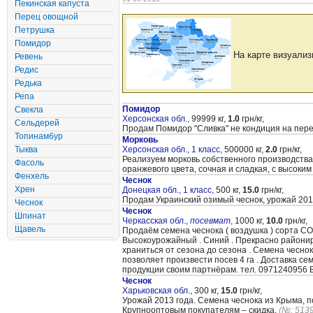
Пекинская капуста
Перец овощной
Петрушка
Помидор
На карте визуализ
Ревень
Редис
Редька
Репа
Помидор
Свекла
Херсонская обл.,
99999 кг,
1.0
грн/кг,
Сельдерей
Продам Помидор "Сливка" не кондиция на перер
Топинамбур
Морковь
Тыква
Херсонская обл., 1 класс,
500000 кг,
2.0
грн/кг,
Реализуем морковь собственного производства,у
Фасоль
оранжевого цвета, сочная и сладкая, с высоким
Фенхель
Чеснок
Хрен
Донецкая обл., 1 класс,
500 кг,
15.0
грн/кг,
Продам Украинский озимый чеснок, урожай 201
Чеснок
Чеснок
Шпинат
Черкасская обл.,
посевмат
,
1000 кг,
10.0
грн/кг,
Щавель
Продаём семена чеснока ( воздушка ) сорта С
Высокоурожайный . Синий . Прекрасно райониро
храниться от сезона до сезона . Семена чеснок
позволяет произвести посев 4 га . Доставка 
продукции своим партнёрам. тел. 0971240956
Чеснок
Харьковская обл.,
300 кг,
15.0
грн/кг,
Урожай 2013 года. Семена чеснока из Крыма, п
Крупнооптовым покупателям – скидка.
(№: 5139