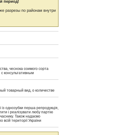
й период!
же разрезы по районам внутри
тва, чеснока озимого сорта
 с консультативным
ный товарный вид, о количестве
ні із однозубки перша репродукція,
ити і реалізувати любу партію
 часнику. Також надаємо
о всій території України