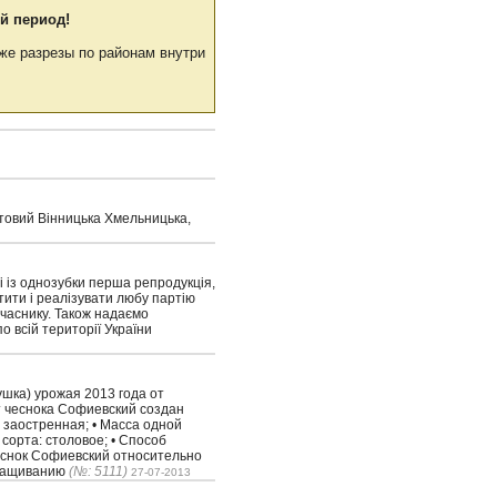
й период!
же разрезы по районам внутри
ортовий Вінницька Хмельницька,
ні із однозубки перша репродукція,
ити і реалізувати любу партію
 часнику. Також надаємо
о всій території України
шка) урожая 2013 года от
т чеснока Софиевский создан
 заостренная; • Масса одной
сорта: столовое; • Способ
Чеснок Софиевский относительно
ыращиванию
(№: 5111)
27-07-2013