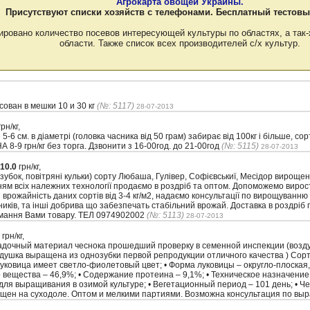
Агрокарта овощей Украины.
Присутствуют списки хозяйств с телефонами. Бесплатный тестовы
ировано количество посевов интересующей культуры по областях, а так-
области. Также список всех производителей с/х культур.
ован в мешки 10 и 30 кг
(№: 5117)
28-07-2013
рн/кг,
-6 см. в діаметрі (головка часника від 50 грам) забирає від 100кг і більше, с
А 8-9 грн/кг без торга. Дзвонити з 16-00год. до 21-00год
(№: 5115)
28-07-2013
10.0
грн/кг,
 зубок, повітряні кульки) сорту Любаша, Гулівер, Софієвськиї, Месідор вироще
ям всіх належних технології продаємо в роздріб та оптом. Допоможемо вирост
врожайність даних сортів від 3-4 кг/м2, надаємо консультації по вирощуванню
иків, та інші добрива що забезпечать стабільний врожай. Доставка в роздріб п
имання Вами товару. ТЕЛ 0974902002
(№: 5113)
28-07-2013
грн/кг,
дочный материал чеснока прошедший проверку в семенной инспекции (возду
душка выращена из однозубки первой репродукции отличного качества ) Сор
уковица имеет светло-фиолетовый цвет; • Форма луковицы – округло-плоская,
о вещества – 46,9%; • Содержание протеина – 9,1%; • Техническое назначение 
 для выращивания в озимой культуре; • Вегетационный период – 101 день; • 
рощен на суходоле. Оптом и мелкими партиями. Возможна консультация по в