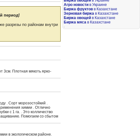
Биржа овощей
в Украине
Агро новости
в Украине
Биржа фруктов
в Казахстане
Зерновая биржа
в Казахстане
й период!
Биржа овощей
в Казахстане
Биржа мяса
в Казахстане
же разрезы по районам внутри
.
от 3см. Плотная мякоть ярко-
ду . Сорт морозостойкий .
 применения химии . Отлично
бки с 1 га. . Это колличество
ыращиванию. Помогаем со сбытом
мии в экологическом районе.