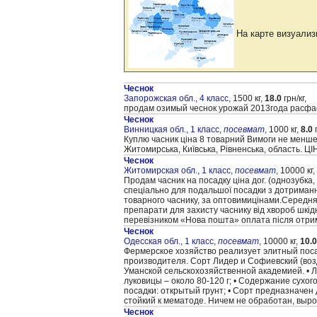
На карте визуализ
Чеснок
Запорожская обл., 4 класс,
1500 кг,
18.0
грн/кг,
продам озимый чеснок урожай 2013года расфас
Чеснок
Винницкая обл., 1 класс,
посевмат
,
1000 кг,
8.0
г
Куплю часник ціна 8 товарний Вимоги не менше 5
Житомирська, Київська, Рівненська, область. ЦІН
Чеснок
Житомирская обл., 1 класс,
посевмат
,
10000 кг,
Продам часник на посадку ціна дог. (однозубка,
спеціально для подальшої посадки з дотриманн
товарного часнику, за оптовимицінами.Середня 
препарати для захисту часнику від хвороб шкідн
перевізником «Нова пошта» оплата після отр
Чеснок
Одесская обл., 1 класс,
посевмат
,
10000 кг,
10.0
Фермерское хозяйство реализует элитный поса
производителя. Сорт Лидер и Софиевский (воз
Уманской сельскохозяйственной академией. • Л
луковицы – около 80-120 г; • Содержание сухог
посадки: открытый грунт; • Сорт предназначен
стойкий к мематоде. Ничем не обработан, вы
Чеснок