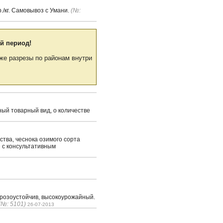
р./кг. Самовывоз с Умани.
(№:
й период!
же разрезы по районам внутри
ный товарный вид, о количестве
тва, чеснока озимого сорта
 с консультативным
орозоустойчив, высокоурожайный.
(№: 5101)
26-07-2013