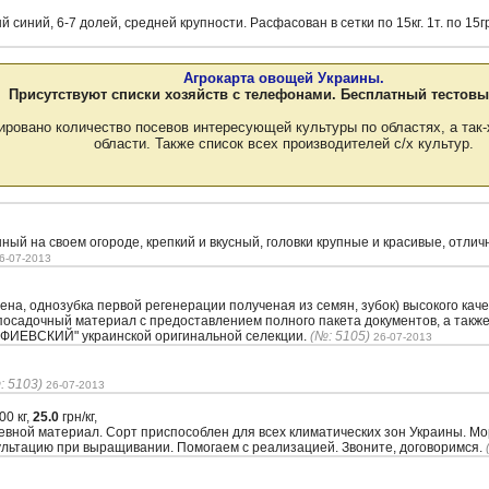
синий, 6-7 долей, средней крупности. Расфасован в сетки по 15кг. 1т. по 15г
Агрокарта овощей Украины.
Присутствуют списки хозяйств с телефонами. Бесплатный тестовы
ировано количество посевов интересующей культуры по областях, а так-
области. Также список всех производителей с/х культур.
й на своем огороде, крепкий и вкусный, головки крупные и красивые, отлич
6-07-2013
а, однозубка первой регенерации полученая из семян, зубок) высокого качес
осадочный материал с предоставлением полного пакета документов, а также
ФИЕВСКИЙ" украинской оригинальной селекции.
(№: 5105)
26-07-2013
: 5103)
26-07-2013
0 кг,
25.0
грн/кг,
севной материал. Сорт приспособлен для всех климатических зон Украины. М
ультацию при выращивании. Помогаем с реализацией. Звоните, договоримся.