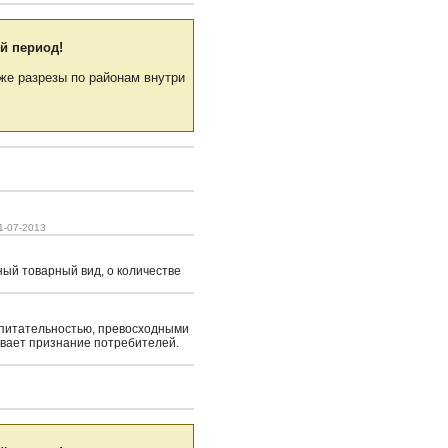
й период!
же разрезы по районам внутри
1-07-2013
ный товарный вид, о количестве
 питательностью, превосходными
ывает признание потребителей.