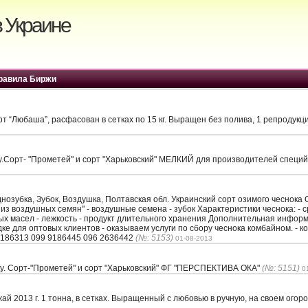
 Украине
равила Биржи
т “Любаша”, расфасован в сетках по 15 кг. Выращен без полива, 1 репродукци
шку.Сорт- "Прометей" и сорт "Харьковский" МЕЛКИЙ для производителей спе
озубка, Зубок, Воздушка, Полтавская обл. Украинский сорт озимого чеснока
из воздушных семян" - воздушные семена - зубок Характеристики чеснока: - ср
ых масел - лежкость - продукт длительного хранения Дополнительная информ
е для оптовых клиентов - оказываем услуги по сбору чеснока комбайном. - к
 9186313 099 9186445 096 2636442
(№: 5153)
01-08-2013
шку. Сорт-"Прометей" и сорт "Харьковский" ФГ "ПЕРСПЕКТИВА ОКА"
(№: 5151)
0
ай 2013 г. 1 тонна, в сетках. Выращенный с любовью в ручную, на своем огор