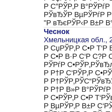
Р С”РЎР‚Р В°РЎРѓР
РЎвЂЎР ВµРЎРѓР Р
"Р вЂєРЎР‹Р В±Р В
Чеснок
Хмельницкая обл., 
Р СџРЎР‚Р С•Р Т‘Р 
Р С•Р В·Р С‘Р С?Р 
РЎРѓР С•РЎР‚РЎвЂљ
Р Р†Р С‘РЎР‚Р С•Р
Р Р†РЎР‚РЎС“РЎвЂ
Р Р†Р В»Р В°РЎРѓР
Р С•РЎР‚Р С•Р Т‘РЎ
Р ВµРЎР‚Р В±Р С‘Р