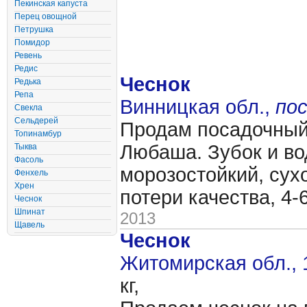
Пекинская капуста
Перец овощной
Петрушка
Помидор
Ревень
Редис
Чеснок
Редька
Репа
Винницкая обл.,
по
Свекла
Сельдерей
Продам посадочный 
Топинамбур
Любаша. Зубок и во
Тыква
Фасоль
морозостойкий, сух
Фенхель
Хрен
потери качества, 4-
Чеснок
Шпинат
2013
Щавель
Чеснок
Житомирская обл., 
кг,