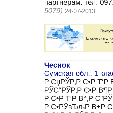
партнёрам. тел. 09
5079)
24-07-2013
Присут
На карте визуализ
по р
Чеснок
Сумская обл., 1 кла
Р СџРЎР‚Р С•Р Т‘Р
РЎС“РЎР‚Р С•Р В¶Р
Р С•Р Т‘Р В°,Р С
Р С•РЎвЂљР В±Р С