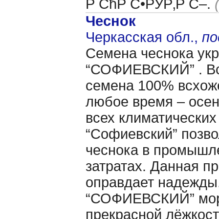
Р СћР С•РЎР‚Р С–.
Чеснок
Черкасская обл.,
по
Семена чеснока укр
“СОФИЕВСКИЙ” . Вс
семена 100% всхоже
любое время – осен
всех климатических
“Софиевский” позво
чеснока в промышл
затратах. Данная пр
оправдает надежды.
“СОФИЕВСКИЙ” моро
прекрасной лёжкост