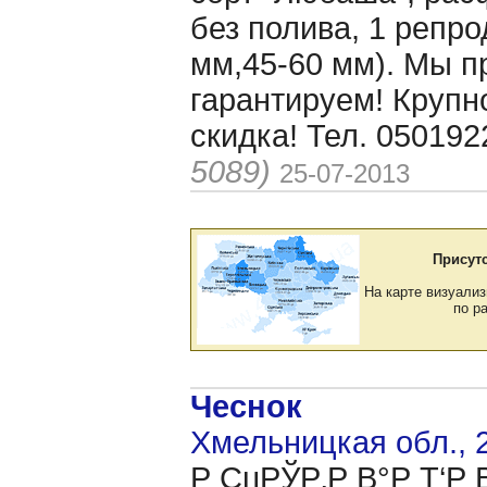
без полива, 1 репро
мм,45-60 мм). Мы п
гарантируем! Круп
скидка! Тел. 05019
5089)
25-07-2013
Присут
На карте визуализ
по р
Чеснок
Хмельницкая обл., 
Р СџРЎР‚Р В°Р Т‘Р 