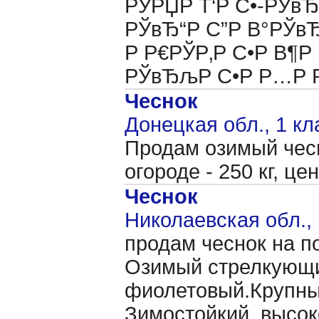
РЎРЏР Т‘Р С•-РЎвЂ
РЎвЂ“Р С”Р В°РЎв
Р Р€РЎР‚Р С•Р В¶Р 
РЎвЂљР С•Р Р…Р 
Чеснок
Донецкая обл., 1 кл
Продам озимый чес
огороде - 250 кг, це
Чеснок
Николаевская обл., 
продам чеснок на по
Озимый стрелкующи
фиолетовый.Крупный
Зимостойкий, высо