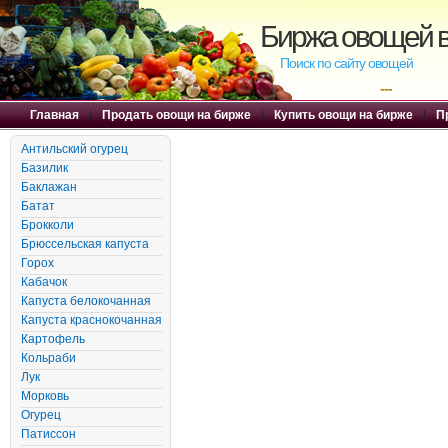
Биржа овощей в
Поиск по сайту овощей
---
Главная
|
Продать овощи на бирже
|
Купить овощи на бирже
|
П
Антильский огурец
Базилик
Баклажан
Батат
Брокколи
Брюссельская капуста
Горох
Кабачок
Капуста белокочанная
Капуста краснокочанная
Картофель
Кольраби
Лук
Морковь
Огурец
Патиссон