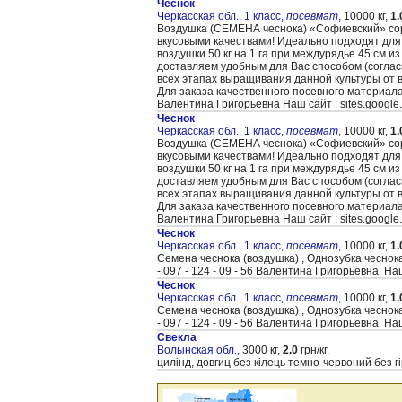
Чеснок
Черкасская обл., 1 класс,
посевмат
,
10000 кг,
1.
Воздушка (CЕМЕНА чеснока) «Cофиевский» сорт
вкусовыми качествами! Идеально подходят для
воздушки 50 кг на 1 га при междурядье 45 см и
доставляем удобным для Вас способом (согла
всех этапах выращивания данной культуры от 
Для заказа качественного посевного материал
Валентина Григорьевна Наш сайт : sites.google
Чеснок
Черкасская обл., 1 класс,
посевмат
,
10000 кг,
1.
Воздушка (CЕМЕНА чеснока) «Cофиевский» сорт
вкусовыми качествами! Идеально подходят для
воздушки 50 кг на 1 га при междурядье 45 см и
доставляем удобным для Вас способом (согла
всех этапах выращивания данной культуры от 
Для заказа качественного посевного материал
Валентина Григорьевна Наш сайт : sites.google
Чеснок
Черкасская обл., 1 класс,
посевмат
,
10000 кг,
1.
Семена чеснока (воздушка) , Однозубка чеснок
- 097 - 124 - 09 - 56 Валентина Григорьевна. На
Чеснок
Черкасская обл., 1 класс,
посевмат
,
10000 кг,
1.
Семена чеснока (воздушка) , Однозубка чеснок
- 097 - 124 - 09 - 56 Валентина Григорьевна. На
Свекла
Волынская обл.,
3000 кг,
2.0
грн/кг,
цилінд, довгиц без кілець темно-червоний без г