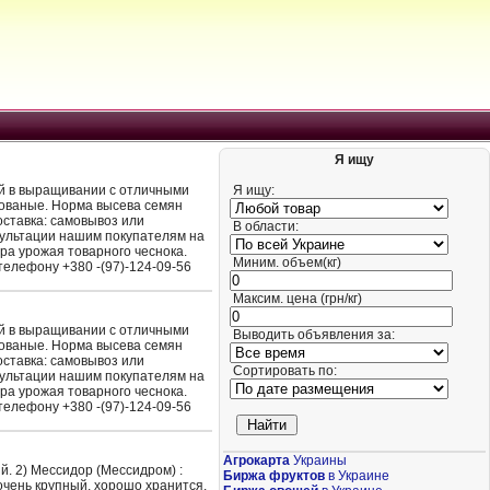
Я ищу
ый в выращивании с отличными
Я ищу:
рованые. Норма высева семян
Доставка: самовывоз или
В области:
сультации нашим покупателям на
ра урожая товарного чеснока.
Миним. объем(кг)
елефону +380 -(97)-124-09-56
Максим. цена (грн/кг)
ый в выращивании с отличными
Выводить объявления за:
рованые. Норма высева семян
Доставка: самовывоз или
Сортировать по:
сультации нашим покупателям на
ра урожая товарного чеснока.
елефону +380 -(97)-124-09-56
Агрокарта
Украины
ый. 2) Мессидор (Мессидром) :
Биржа фруктов
в Украине
очень крупный, хорошо хранится.