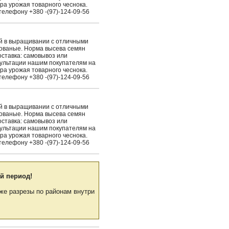
ра урожая товарного чеснока.
елефону +380 -(97)-124-09-56
ый в выращивании с отличными
рованые. Норма высева семян
Доставка: самовывоз или
сультации нашим покупателям на
ра урожая товарного чеснока.
елефону +380 -(97)-124-09-56
ый в выращивании с отличными
рованые. Норма высева семян
Доставка: самовывоз или
сультации нашим покупателям на
ра урожая товарного чеснока.
елефону +380 -(97)-124-09-56
й период!
же разрезы по районам внутри