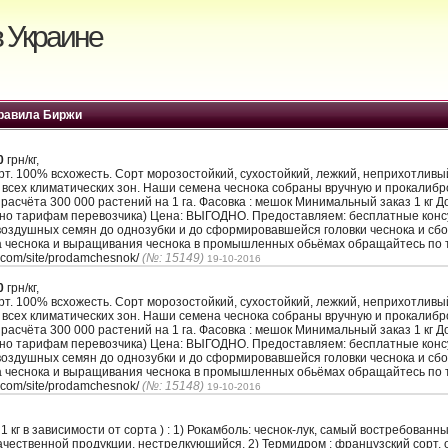
 Украине
равила Биржи
0
грн/кг,
. 100% всхожесть. Сорт морозостойкий, сухостойкий, лежкий, неприхотлив
 всех климатических зон. Наши семена чеснока собраны вручную и прокалиб
з расчёта 300 000 растений на 1 га. Фасовка : мешок Минимальный заказ 1 кг 
сно тарифам перевозчика) Цена: ВЫГОДНО. Предоставляем: бесплатные кон
воздушных семян до однозубки и до сформировавшейся головки чеснока и сбо
а чеснока и выращивания чеснока в промышленных обьёмах обращайтесь по т
.com/site/prodamchesnok/
(№: 15149)
19-10-2016
0
грн/кг,
. 100% всхожесть. Сорт морозостойкий, сухостойкий, лежкий, неприхотлив
 всех климатических зон. Наши семена чеснока собраны вручную и прокалиб
з расчёта 300 000 растений на 1 га. Фасовка : мешок Минимальный заказ 1 кг 
сно тарифам перевозчика) Цена: ВЫГОДНО. Предоставляем: бесплатные кон
воздушных семян до однозубки и до сформировавшейся головки чеснока и сбо
а чеснока и выращивания чеснока в промышленных обьёмах обращайтесь по т
.com/site/prodamchesnok/
(№: 15148)
19-10-2016
1 кг в зависимости от сорта ) : 1) Рокамболь: чеснок-лук, самый востребованн
чественной продукции, нестрелкующийся. 2) Термидром : французский сорт, 