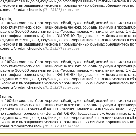
воздушных семян до однозубки и до сформировавшейся головки чеснока и сбо
а чеснока и выращивания чеснока в промышленных обьёмах обращайтесь по т
.com/site/prodamchesnok/
(№: 15128)
16-10-2016
0
грн/кг,
. 100% всхожесть. Сорт морозостойкий, сухостойкий, лежкий, неприхотлив
 всех климатических зон. Наши семена чеснока собраны вручную и прокалиб
з расчёта 300 000 растений на 1 га. Фасовка : мешок Минимальный заказ 1 кг 
сно тарифам перевозчика) Цена: ВЫГОДНО. Предоставляем: бесплатные кон
воздушных семян до однозубки и до сформировавшейся головки чеснока и сбо
а чеснока и выращивания чеснока в промышленных обьёмах обращайтесь по т
.com/site/prodamchesnok/
(№: 15127)
16-10-2016
0
грн/кг,
. 100% всхожесть. Сорт морозостойкий, сухостойкий, лежкий, неприхотлив
 всех климатических зон. Наши семена чеснока собраны вручную и прокалиб
з расчёта 300 000 растений на 1 га. Фасовка : мешок Минимальный заказ 1 кг 
сно тарифам перевозчика) Цена: ВЫГОДНО. Предоставляем: бесплатные кон
воздушных семян до однозубки и до сформировавшейся головки чеснока и сбо
а чеснока и выращивания чеснока в промышленных обьёмах обращайтесь по т
.com/site/prodamchesnok/
(№: 15126)
16-10-2016
0
грн/кг,
. 100% всхожесть. Сорт морозостойкий, сухостойкий, лежкий, неприхотлив
 всех климатических зон. Наши семена чеснока собраны вручную и прокалиб
з расчёта 300 000 растений на 1 га. Фасовка : мешок Минимальный заказ 1 кг 
сно тарифам перевозчика) Цена: ВЫГОДНО. Предоставляем: бесплатные кон
воздушных семян до однозубки и до сформировавшейся головки чеснока и сбо
а чеснока и выращивания чеснока в промышленных обьёмах обращайтесь по т
.com/site/prodamchesnok/
(№: 15125)
16-10-2016