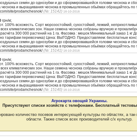
воздушных семян до однозубки и до сформировавшейся головки чеснока и сбо
а чеснока и выращивания чеснока в промышленных обьёмах обращайтесь по т
.com/site/prodamchesnok/
(№: 15142)
16-10-2016
0
грн/кг,
. 100% всхожесть. Сорт морозостойкий, сухостойкий, лежкий, неприхотлив
 всех климатических зон. Наши семена чеснока собраны вручную и прокалиб
з расчёта 300 000 растений на 1 га. Фасовка : мешок Минимальный заказ 1 кг 
сно тарифам перевозчика) Цена: ВЫГОДНО. Предоставляем: бесплатные кон
воздушных семян до однозубки и до сформировавшейся головки чеснока и сбо
а чеснока и выращивания чеснока в промышленных обьёмах обращайтесь по т
.com/site/prodamchesnok/
(№: 15141)
16-10-2016
0
грн/кг,
. 100% всхожесть. Сорт морозостойкий, сухостойкий, лежкий, неприхотлив
 всех климатических зон. Наши семена чеснока собраны вручную и прокалиб
з расчёта 300 000 растений на 1 га. Фасовка : мешок Минимальный заказ 1 кг 
сно тарифам перевозчика) Цена: ВЫГОДНО. Предоставляем: бесплатные кон
воздушных семян до однозубки и до сформировавшейся головки чеснока и сбо
а чеснока и выращивания чеснока в промышленных обьёмах обращайтесь по т
.com/site/prodamchesnok/
(№: 15140)
16-10-2016
Агрокарта овощей Украины.
Присутствуют списки хозяйств с телефонами. Бесплатный тестовы
ировано количество посевов интересующей культуры по областях, а так-
области. Также список всех производителей с/х культур.