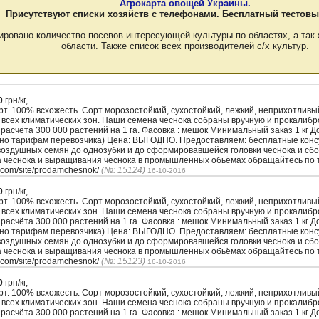
Агрокарта овощей Украины.
Присутствуют списки хозяйств с телефонами. Бесплатный тестовы
ировано количество посевов интересующей культуры по областях, а так-
области. Также список всех производителей с/х культур.
0
грн/кг,
. 100% всхожесть. Сорт морозостойкий, сухостойкий, лежкий, неприхотлив
 всех климатических зон. Наши семена чеснока собраны вручную и прокалиб
з расчёта 300 000 растений на 1 га. Фасовка : мешок Минимальный заказ 1 кг 
сно тарифам перевозчика) Цена: ВЫГОДНО. Предоставляем: бесплатные кон
воздушных семян до однозубки и до сформировавшейся головки чеснока и сбо
а чеснока и выращивания чеснока в промышленных обьёмах обращайтесь по т
.com/site/prodamchesnok/
(№: 15124)
16-10-2016
0
грн/кг,
. 100% всхожесть. Сорт морозостойкий, сухостойкий, лежкий, неприхотлив
 всех климатических зон. Наши семена чеснока собраны вручную и прокалиб
з расчёта 300 000 растений на 1 га. Фасовка : мешок Минимальный заказ 1 кг 
сно тарифам перевозчика) Цена: ВЫГОДНО. Предоставляем: бесплатные кон
воздушных семян до однозубки и до сформировавшейся головки чеснока и сбо
а чеснока и выращивания чеснока в промышленных обьёмах обращайтесь по т
.com/site/prodamchesnok/
(№: 15123)
16-10-2016
0
грн/кг,
. 100% всхожесть. Сорт морозостойкий, сухостойкий, лежкий, неприхотлив
 всех климатических зон. Наши семена чеснока собраны вручную и прокалиб
з расчёта 300 000 растений на 1 га. Фасовка : мешок Минимальный заказ 1 кг 