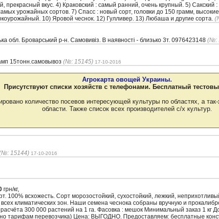
й, прекрасный вкус. 4) Краковский : самый ранний, очень крупный. 5) Сакский 
амых урожайных сортов. 7) Спасс : новый сорт, головки до 150 грамм, высокие 
сокоурожайный. 10) Яровой чеснок. 12) Гулливер. 13) Любаша и другие сорта.
(
ка обл. Броварський р-н. Самовивіз. В наявності - близько 3т. 0976423148
(№:
тамп 15тонн.самовывоз
(№: 15145)
17-10-2016
Агрокарта овощей Украины.
Присутствуют списки хозяйств с телефонами. Бесплатный тестовы
ировано количество посевов интересующей культуры по областях, а так-
области. Также список всех производителей с/х культур.
(№: 15144)
17-10-2016
0
грн/кг,
. 100% всхожесть. Сорт морозостойкий, сухостойкий, лежкий, неприхотлив
 всех климатических зон. Наши семена чеснока собраны вручную и прокалиб
з расчёта 300 000 растений на 1 га. Фасовка : мешок Минимальный заказ 1 кг 
сно тарифам перевозчика) Цена: ВЫГОДНО. Предоставляем: бесплатные кон