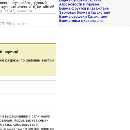
Биржа овощей
в Украине
: нестрелкующийся , крупный,
Агро новости
в Украине
вкусовые качества. 8) Китайский :
Биржа фруктов
в Казахстане
№: 15147)
19-10-2016
Зерновая биржа
в Казахстане
Биржа овощей
в Казахстане
Биржа мяса
в Казахстане
 15146)
17-10-2016
.
й период!
же разрезы по районам внутри
ый в выращивании с отличными
рованые. Норма высева семян
Доставка: самовывоз или
сультации нашим покупателям на