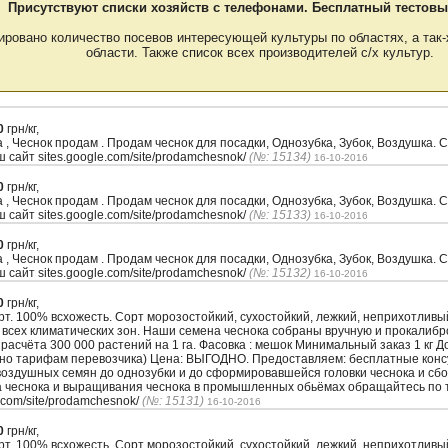
Присутствуют списки хозяйств с телефонами. Бесплатный тестовы
ировано количество посевов интересующей культуры по областях, а так-
области. Также список всех производителей с/х культур.
0
грн/кг,
а , Чеснок продам . Продам чеснок для посадки, Однозубка, Зубок, Воздушк
ш сайт sites.google.com/site/prodamchesnok/
(№: 15134)
16-10-2016
0
грн/кг,
а , Чеснок продам . Продам чеснок для посадки, Однозубка, Зубок, Воздушк
ш сайт sites.google.com/site/prodamchesnok/
(№: 15133)
16-10-2016
0
грн/кг,
а , Чеснок продам . Продам чеснок для посадки, Однозубка, Зубок, Воздушк
ш сайт sites.google.com/site/prodamchesnok/
(№: 15132)
16-10-2016
0
грн/кг,
. 100% всхожесть. Сорт морозостойкий, сухостойкий, лежкий, неприхотлив
 всех климатических зон. Наши семена чеснока собраны вручную и прокалиб
з расчёта 300 000 растений на 1 га. Фасовка : мешок Минимальный заказ 1 кг 
сно тарифам перевозчика) Цена: ВЫГОДНО. Предоставляем: бесплатные кон
воздушных семян до однозубки и до сформировавшейся головки чеснока и сбо
а чеснока и выращивания чеснока в промышленных обьёмах обращайтесь по т
.com/site/prodamchesnok/
(№: 15131)
16-10-2016
0
грн/кг,
. 100% всхожесть. Сорт морозостойкий, сухостойкий, лежкий, неприхотлив