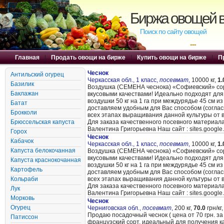
Биржа овощей в
Поиск по сайту овощей
---
Главная
|
Продать овощи на бирже
|
Купить овощи на бирже
|
П
Чеснок
Антильский огурец
Черкасская обл., 1 класс,
посевмат
,
10000 кг,
1.
Базилик
Воздушка (CЕМЕНА чеснока) «Cофиевский» сорт
Баклажан
вкусовыми качествами! Идеально подходят для
воздушки 50 кг на 1 га при междурядье 45 см и
Батат
доставляем удобным для Вас способом (согла
Брокколи
всех этапах выращивания данной культуры от 
Брюссельская капуста
Для заказа качественного посевного материал
Валентина Григорьевна Наш сайт : sites.google
Горох
Чеснок
Кабачок
Черкасская обл., 1 класс,
посевмат
,
10000 кг,
1.
Капуста белокочанная
Воздушка (CЕМЕНА чеснока) «Cофиевский» сорт
вкусовыми качествами! Идеально подходят для
Капуста краснокочанная
воздушки 50 кг на 1 га при междурядье 45 см и
Картофель
доставляем удобным для Вас способом (согла
Кольраби
всех этапах выращивания данной культуры от 
Для заказа качественного посевного материал
Лук
Валентина Григорьевна Наш сайт : sites.google
Морковь
Чеснок
Огурец
Черниговская обл.,
посевмат
,
200 кг,
70.0
грн/кг,
Продаю посадочный чеснок ( цена от 70 грн. за 
Патиссон
французский сорт, идеальный для получения ка