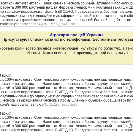
 всех климатических зон. Наши семена чеснока собраны вручную и прокалиб
з расчёта 300 000 растений на 1 га. Фасовка : мешок Минимальный заказ 1 кг 
сно тарифам перевозчика) Цена: ВЫГОДНО. Предоставляем: бесплатные кон
воздушных семян до однозубки и до сформировавшейся головки чеснока и сбо
а чеснока и выращивания чеснока в промышленных обьёмах обращайтесь по т
.com/site/prodamchesnok/
(№: 15130)
16-10-2016
Агрокарта овощей Украины.
Присутствуют списки хозяйств с телефонами. Бесплатный тестовы
ировано количество посевов интересующей культуры по областях, а так-
области. Также список всех производителей с/х культур.
0
грн/кг,
. 100% всхожесть. Сорт морозостойкий, сухостойкий, лежкий, неприхотлив
 всех климатических зон. Наши семена чеснока собраны вручную и прокалиб
з расчёта 300 000 растений на 1 га. Фасовка : мешок Минимальный заказ 1 кг 
сно тарифам перевозчика) Цена: ВЫГОДНО. Предоставляем: бесплатные кон
воздушных семян до однозубки и до сформировавшейся головки чеснока и сбо
а чеснока и выращивания чеснока в промышленных обьёмах обращайтесь по т
.com/site/prodamchesnok/
(№: 15129)
16-10-2016
0
грн/кг,
. 100% всхожесть. Сорт морозостойкий, сухостойкий, лежкий, неприхотлив
 всех климатических зон. Наши семена чеснока собраны вручную и прокалиб
з расчёта 300 000 растений на 1 га. Фасовка : мешок Минимальный заказ 1 кг 
сно тарифам перевозчика) Цена: ВЫГОДНО. Предоставляем: бесплатные кон