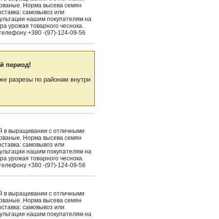
рованые. Норма высева семян
Доставка: самовывоз или
сультации нашим покупателям на
ра урожая товарного чеснока.
елефону +380 -(97)-124-09-56
й период!
же разрезы по районам внутри
ый в выращивании с отличными
рованые. Норма высева семян
Доставка: самовывоз или
сультации нашим покупателям на
ра урожая товарного чеснока.
елефону +380 -(97)-124-09-56
ый в выращивании с отличными
рованые. Норма высева семян
Доставка: самовывоз или
сультации нашим покупателям на