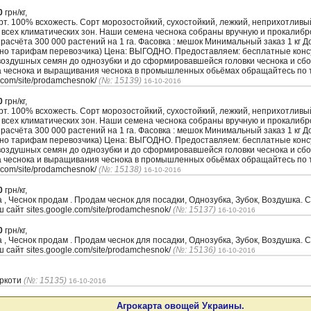
0
грн/кг,
. 100% всхожесть. Сорт морозостойкий, сухостойкий, лежкий, неприхотлив
 всех климатических зон. Наши семена чеснока собраны вручную и прокалиб
з расчёта 300 000 растений на 1 га. Фасовка : мешок Минимальный заказ 1 кг 
сно тарифам перевозчика) Цена: ВЫГОДНО. Предоставляем: бесплатные кон
воздушных семян до однозубки и до сформировавшейся головки чеснока и сбо
а чеснока и выращивания чеснока в промышленных обьёмах обращайтесь по т
.com/site/prodamchesnok/
(№: 15139)
16-10-2016
0
грн/кг,
. 100% всхожесть. Сорт морозостойкий, сухостойкий, лежкий, неприхотлив
 всех климатических зон. Наши семена чеснока собраны вручную и прокалиб
з расчёта 300 000 растений на 1 га. Фасовка : мешок Минимальный заказ 1 кг 
сно тарифам перевозчика) Цена: ВЫГОДНО. Предоставляем: бесплатные кон
воздушных семян до однозубки и до сформировавшейся головки чеснока и сбо
а чеснока и выращивания чеснока в промышленных обьёмах обращайтесь по т
.com/site/prodamchesnok/
(№: 15138)
16-10-2016
0
грн/кг,
а , Чеснок продам . Продам чеснок для посадки, Однозубка, Зубок, Воздушк
ш сайт sites.google.com/site/prodamchesnok/
(№: 15137)
16-10-2016
0
грн/кг,
а , Чеснок продам . Продам чеснок для посадки, Однозубка, Зубок, Воздушк
ш сайт sites.google.com/site/prodamchesnok/
(№: 15136)
16-10-2016
іркоти
(№: 15135)
16-10-2016
Агрокарта овощей Украины.