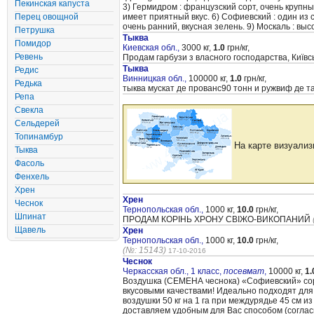
Пекинская капуста
3) Гермидром : французский сорт, очень крупны
Перец овощной
имеет приятный вкус. 6) Софиевский : один из с
очень ранний, вкусная зелень. 9) Москаль : вы
Петрушка
Тыква
Помидор
Киевская обл.,
3000 кг,
1.0
грн/кг,
Ревень
Продам гарбузи з власногo господарства, Київсь
Тыква
Редис
Винницкая обл.,
100000 кг,
1.0
грн/кг,
Редька
тыква мускат де прованс90 тонн и ружвиф де 
Репа
Свекла
Сельдерей
Топинамбур
На карте визуализ
Тыква
Фасоль
Фенхель
Хрен
Хрен
Чеснок
Тернопольская обл.,
1000 кг,
10.0
грн/кг,
Шпинат
ПРОДАМ КОРІНЬ ХРОНУ СВІЖО-ВИКОПАНИЙ
Щавель
Хрен
Тернопольская обл.,
1000 кг,
10.0
грн/кг,
(№: 15143)
17-10-2016
Чеснок
Черкасская обл., 1 класс,
посевмат
,
10000 кг,
1.
Воздушка (CЕМЕНА чеснока) «Cофиевский» сорт
вкусовыми качествами! Идеально подходят для
воздушки 50 кг на 1 га при междурядье 45 см и
доставляем удобным для Вас способом (согла