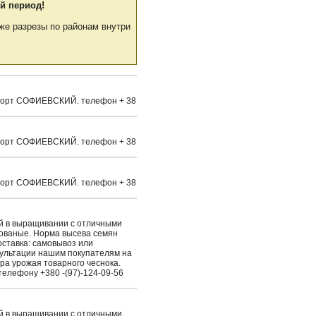
й период!
же разрезы по районам внутри
а. Сорт СОФИЕВСКИЙ. телефон + 38
а. Сорт СОФИЕВСКИЙ. телефон + 38
а. Сорт СОФИЕВСКИЙ. телефон + 38
ый в выращивании с отличными
рованые. Норма высева семян
Доставка: самовывоз или
сультации нашим покупателям на
ра урожая товарного чеснока.
елефону +380 -(97)-124-09-56
ый в выращивании с отличными