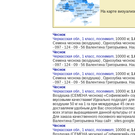
На карте визуализ
Чеснок
Черкасская обл., 1 класс,
посевмат
,
10000 кг,
1.
Семена чеснока (воздушка) , Однозубка чеснок
- 097 - 124 - 09 - 56 Валентина Григорьевна. На
Чеснок
Черкасская обл., 1 класс,
посевмат
,
10000 кг,
1.
Семена чеснока (воздушка) , Однозубка чеснок
- 097 - 124 - 09 - 56 Валентина Григорьевна. На
Чеснок
Черкасская обл., 1 класс,
посевмат
,
10000 кг,
1.
Семена чеснока (воздушка) , Однозубка чеснок
- 097 - 124 - 09 - 56 Валентина Григорьевна. На
Чеснок
Черкасская обл., 1 класс,
посевмат
,
10000 кг,
1.
Воздушка (CЕМЕНА чеснока) «Cофиевский» сорт
вкусовыми качествами! Идеально подходят для
воздушки 50 кг на 1 га при междурядье 45 см и
доставляем удобным для Вас способом (согла
всех этапах выращивания данной культуры от 
Для заказа качественного посевного материал
Валентина Григорьевна Наш сайт : sites.google
Чеснок
Черкасская обл., 1 класс,
посевмат
,
10000 кг,
1.
Воздушка (CЕМЕНА чеснока) «Cофиевский» сорт