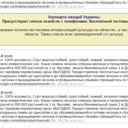
а чеснока и выращивания чеснока в промышленных обьёмах обращайтесь по т
.google.com/site/prodamchesnok/
(№: 16125)
29-04-2017
Агрокарта овощей Украины.
Присутствуют списки хозяйств с телефонами. Бесплатный тестовы
ировано количество посевов интересующей культуры по областях, а так-
области. Также список всех производителей с/х культур.
.0
грн/кг,
. 100% всхожесть. Сорт морозостойкий, сухостойкий, лежкий, неприхотлив
 всех климатических зон. Наши семена чеснока собраны вручную и прокалиб
з расчёта 300 000 растений на 1 га. Фасовка : мешок Минимальный заказ 1 кг 
сно тарифам перевозчика) Цена: ВЫГОДНО. Предоставляем: бесплатные кон
воздушных семян до однозубки и до сформировавшейся головки чеснока и сбо
а чеснока и выращивания чеснока в промышленных обьёмах обращайтесь по т
.google.com/site/prodamchesnok/
(№: 16124)
29-04-2017
.0
грн/кг,
. 100% всхожесть. Сорт морозостойкий, сухостойкий, лежкий, неприхотлив
 всех климатических зон. Наши семена чеснока собраны вручную и прокалиб
з расчёта 300 000 растений на 1 га. Фасовка : мешок Минимальный заказ 1 кг 
сно тарифам перевозчика) Цена: ВЫГОДНО. Предоставляем: бесплатные кон
воздушных семян до однозубки и до сформировавшейся головки чеснока и сбо
а чеснока и выращивания чеснока в промышленных обьёмах обращайтесь по т
.google.com/site/prodamchesnok/
(№: 16123)
29-04-2017