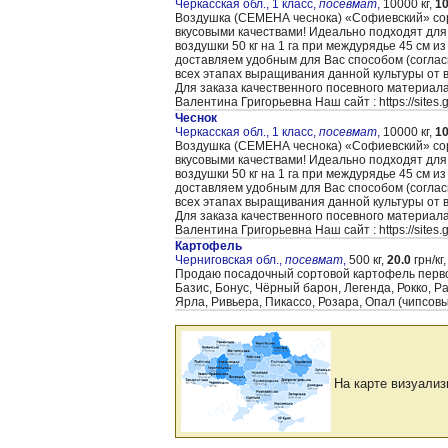
Черкасская обл., 1 класс,
посевмат
,
10000 кг,
10
Воздушка (CЕМЕНА чеснока) «Cофиевский» сорт
вкусовыми качествами! Идеально подходят для
воздушки 50 кг на 1 га при междурядье 45 см и
доставляем удобным для Вас способом (согла
всех этапах выращивания данной культуры от 
Для заказа качественного посевного материал
Валентина Григорьевна Наш сайт : https://sites
Чеснок
Черкасская обл., 1 класс,
посевмат
,
10000 кг,
10
Воздушка (CЕМЕНА чеснока) «Cофиевский» сорт
вкусовыми качествами! Идеально подходят для
воздушки 50 кг на 1 га при междурядье 45 см и
доставляем удобным для Вас способом (согла
всех этапах выращивания данной культуры от 
Для заказа качественного посевного материал
Валентина Григорьевна Наш сайт : https://sites
Картофель
Черниговская обл.,
посевмат
,
500 кг,
20.0
грн/кг,
Продаю посадочный сортовой картофель первой 
Базис, Бонус, Чёрный барон, Легенда, Рокко, 
Ярла, Ривьера, Пикассо, Розара, Опал (чипсов
На карте визуализ