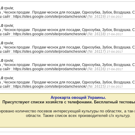
.0
грн/кг,
а , Чеснок продам . Продам чеснок для посадки, Однозубка, Зубок, Воздушк
 сайт : https://sites.google.com/site/prodamchesnok/
(№: 16119)
27-04-2017
.0
грн/кг,
а , Чеснок продам . Продам чеснок для посадки, Однозубка, Зубок, Воздушк
 сайт : https://sites.google.com/site/prodamchesnok/
(№: 16118)
27-04-2017
.0
грн/кг,
а , Чеснок продам . Продам чеснок для посадки, Однозубка, Зубок, Воздушк
 сайт : https://sites.google.com/site/prodamchesnok/
(№: 16117)
27-04-2017
.0
грн/кг,
а , Чеснок продам . Продам чеснок для посадки, Однозубка, Зубок, Воздушк
 сайт : https://sites.google.com/site/prodamchesnok/
(№: 16116)
27-04-2017
.0
грн/кг,
а , Чеснок продам . Продам чеснок для посадки, Однозубка, Зубок, Воздушк
 сайт : https://sites.google.com/site/prodamchesnok/
(№: 16115)
27-04-2017
Агрокарта овощей Украины.
Присутствуют списки хозяйств с телефонами. Бесплатный тестовы
ировано количество посевов интересующей культуры по областях, а так-
области. Также список всех производителей с/х культур.