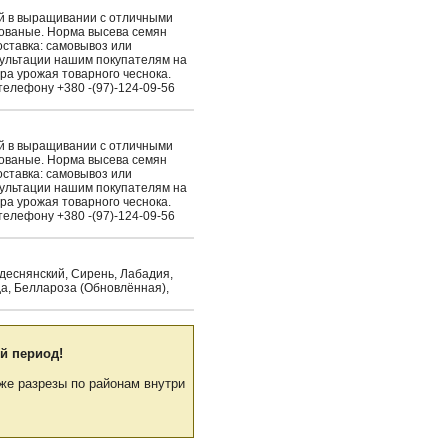
ый в выращивании с отличными
рованые. Норма высева семян
Доставка: самовывоз или
сультации нашим покупателям на
ра урожая товарного чеснока.
елефону +380 -(97)-124-09-56
ый в выращивании с отличными
рованые. Норма высева семян
Доставка: самовывоз или
сультации нашим покупателям на
ра урожая товарного чеснока.
елефону +380 -(97)-124-09-56
идеснянский, Сирень, Лабадия,
да, Беллароза (Обновлённая),
й период!
же разрезы по районам внутри