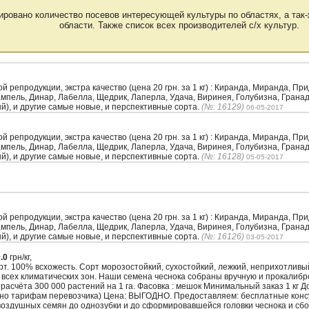
ировано количество посевов интересующей культуры по областях, а так-
области. Также список всех производителей с/х культур.
репродукции, экстра качество (цена 20 грн. за 1 кг) : Киранда, Миранда, Пр
Рампель, Динар, Лабелла, Щедрик, Лаперла, Удача, Виринея, Голубизна, Грана
ый), и другие самые новые, и перспективные сорта.
(№: 16129)
06-05-2017
репродукции, экстра качество (цена 20 грн. за 1 кг) : Киранда, Миранда, Пр
Рампель, Динар, Лабелла, Щедрик, Лаперла, Удача, Виринея, Голубизна, Грана
ый), и другие самые новые, и перспективные сорта.
(№: 16128)
05-05-2017
репродукции, экстра качество (цена 20 грн. за 1 кг) : Киранда, Миранда, Пр
Рампель, Динар, Лабелла, Щедрик, Лаперла, Удача, Виринея, Голубизна, Грана
ый), и другие самые новые, и перспективные сорта.
(№: 16126)
03-05-2017
.0
грн/кг,
. 100% всхожесть. Сорт морозостойкий, сухостойкий, лежкий, неприхотлив
 всех климатических зон. Наши семена чеснока собраны вручную и прокалиб
з расчёта 300 000 растений на 1 га. Фасовка : мешок Минимальный заказ 1 кг 
сно тарифам перевозчика) Цена: ВЫГОДНО. Предоставляем: бесплатные кон
воздушных семян до однозубки и до сформировавшейся головки чеснока и сбо