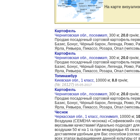
На карте визуализ
Картофель
Черниговская обл.,
посевмат
,
300 кг,
20.0
грн/кг,
Продаю посадочный сортовой картофель первой 
Базис, Бонус, Чёрный барон, Легенда, Рокко, 
Ярла, Ривьера, Пикассо, Розара, Опал (чипсов
Картофель
Черниговская обл.,
посевмат
,
300 кг,
20.0
грн/кг,
Продаю посадочный сортовой картофель первой 
Базис, Бонус, Чёрный барон, Легенда, Рокко, 
Ярла, Ривьера, Пикассо, Розара, Опал (чипсов
Топинамбур
Киевская обл., 1 класс,
10000 кг,
8.0
грн/кг,
(№: 16127)
05-05-2017
Картофель
Черниговская обл.,
посевмат
,
300 кг,
20.0
грн/кг,
Продаю посадочный сортовой картофель первой 
Базис, Бонус, Чёрный барон, Легенда, Рокко, 
Ярла, Ривьера, Пикассо, Розара, Опал (чипсов
Чеснок
Черкасская обл., 1 класс,
посевмат
,
10000 кг,
10
Воздушка (CЕМЕНА чеснока) «Cофиевский» сорт
вкусовыми качествами! Идеально подходят для
воздушки 50 кг на 1 га при междурядье 45 см и
доставляем удобным для Вас способом (согла
всех этапах выращивания данной культуры от 