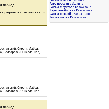
Биржа овощей
в Украине
Агро новости
в Украине
й период!
Биржа фруктов
в Казахстане
Зерновая биржа
в Казахстане
же разрезы по районам внутри
Биржа овощей
в Казахстане
Биржа мяса
в Казахстане
.
идеснянский, Сирень, Лабадия,
да, Беллароза (Обновлённая),
идеснянский, Сирень, Лабадия,
да, Беллароза (Обновлённая),
й период!