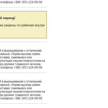
елефону +380 -(97)-124-09-56
й период!
же разрезы по районам внутри
ый в выращивании с отличными
рованые. Норма высева семян
Доставка: самовывоз или
сультации нашим покупателям на
ра урожая товарного чеснока.
елефону +380 -(97)-124-09-56
ый в выращивании с отличными
рованые. Норма высева семян
Доставка: самовывоз или
сультации нашим покупателям на
ра урожая товарного чеснока.
елефону +380 -(97)-124-09-56