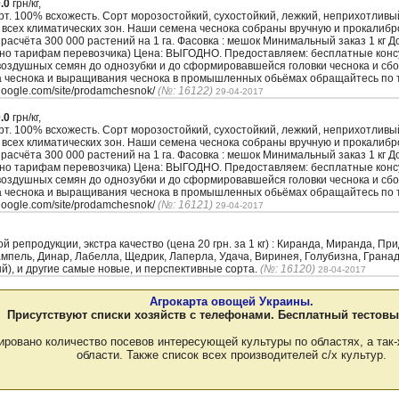
.0
грн/кг,
. 100% всхожесть. Сорт морозостойкий, сухостойкий, лежкий, неприхотлив
 всех климатических зон. Наши семена чеснока собраны вручную и прокалиб
з расчёта 300 000 растений на 1 га. Фасовка : мешок Минимальный заказ 1 кг 
сно тарифам перевозчика) Цена: ВЫГОДНО. Предоставляем: бесплатные кон
воздушных семян до однозубки и до сформировавшейся головки чеснока и сбо
а чеснока и выращивания чеснока в промышленных обьёмах обращайтесь по т
.google.com/site/prodamchesnok/
(№: 16122)
29-04-2017
.0
грн/кг,
. 100% всхожесть. Сорт морозостойкий, сухостойкий, лежкий, неприхотлив
 всех климатических зон. Наши семена чеснока собраны вручную и прокалиб
з расчёта 300 000 растений на 1 га. Фасовка : мешок Минимальный заказ 1 кг 
сно тарифам перевозчика) Цена: ВЫГОДНО. Предоставляем: бесплатные кон
воздушных семян до однозубки и до сформировавшейся головки чеснока и сбо
а чеснока и выращивания чеснока в промышленных обьёмах обращайтесь по т
.google.com/site/prodamchesnok/
(№: 16121)
29-04-2017
репродукции, экстра качество (цена 20 грн. за 1 кг) : Киранда, Миранда, Пр
Рампель, Динар, Лабелла, Щедрик, Лаперла, Удача, Виринея, Голубизна, Грана
ый), и другие самые новые, и перспективные сорта.
(№: 16120)
28-04-2017
Агрокарта овощей Украины.
Присутствуют списки хозяйств с телефонами. Бесплатный тестовы
ировано количество посевов интересующей культуры по областях, а так-
области. Также список всех производителей с/х культур.