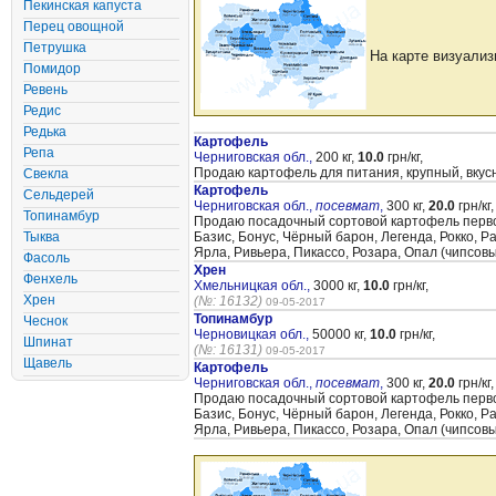
Пекинская капуста
Перец овощной
Петрушка
На карте визуализ
Помидор
Ревень
Редис
Редька
Картофель
Репа
Черниговская обл.,
200 кг,
10.0
грн/кг,
Продаю картофель для питания, крупный, вкус
Свекла
Картофель
Сельдерей
Черниговская обл.,
посевмат
,
300 кг,
20.0
грн/кг,
Топинамбур
Продаю посадочный сортовой картофель первой 
Тыква
Базис, Бонус, Чёрный барон, Легенда, Рокко, 
Ярла, Ривьера, Пикассо, Розара, Опал (чипсов
Фасоль
Хрен
Фенхель
Хмельницкая обл.,
3000 кг,
10.0
грн/кг,
Хрен
(№: 16132)
09-05-2017
Топинамбур
Чеснок
Черновицкая обл.,
50000 кг,
10.0
грн/кг,
Шпинат
(№: 16131)
09-05-2017
Щавель
Картофель
Черниговская обл.,
посевмат
,
300 кг,
20.0
грн/кг,
Продаю посадочный сортовой картофель первой 
Базис, Бонус, Чёрный барон, Легенда, Рокко, 
Ярла, Ривьера, Пикассо, Розара, Опал (чипсов