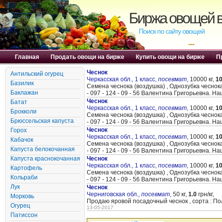
Биржа овощей в
Поиск по сайту овощей
---
Главная
|
Продать овощи на бирже
|
Купить овощи на бирже
|
П
Чеснок
Антильский огурец
Черкасская обл., 1 класс,
посевмат
,
10000 кг,
10
Базилик
Семена чеснока (воздушка) , Однозубка чеснок
Баклажан
- 097 - 124 - 09 - 56 Валентина Григорьевна. Наш
Чеснок
Батат
Черкасская обл., 1 класс,
посевмат
,
10000 кг,
10
Брокколи
Семена чеснока (воздушка) , Однозубка чеснок
Брюссельская капуста
- 097 - 124 - 09 - 56 Валентина Григорьевна. Наш
Чеснок
Горох
Черкасская обл., 1 класс,
посевмат
,
10000 кг,
10
Кабачок
Семена чеснока (воздушка) , Однозубка чеснок
Капуста белокочанная
- 097 - 124 - 09 - 56 Валентина Григорьевна. Наш
Капуста краснокочанная
Чеснок
Черкасская обл., 1 класс,
посевмат
,
10000 кг,
10
Картофель
Семена чеснока (воздушка) , Однозубка чеснок
Кольраби
- 097 - 124 - 09 - 56 Валентина Григорьевна. Наш
Лук
Чеснок
Черниговская обл.,
посевмат
,
50 кг,
1.0
грн/кг,
Морковь
Продаю яровой посадочный чеснок , сорта : По
Огурец
13-05-2017
Патиссон