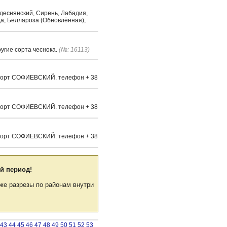
идеснянский, Сирень, Лабадия,
да, Беллароза (Обновлённая),
угие сорта чеснока.
(№: 16113)
а. Сорт СОФИЕВСКИЙ. телефон + 38
а. Сорт СОФИЕВСКИЙ. телефон + 38
а. Сорт СОФИЕВСКИЙ. телефон + 38
й период!
же разрезы по районам внутри
43
44
45
46
47
48
49
50
51
52
53