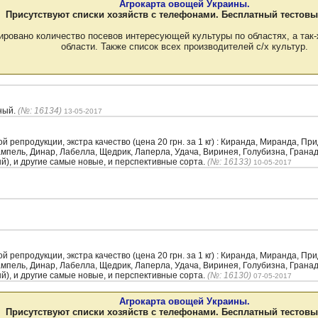
Агрокарта овощей Украины.
Присутствуют списки хозяйств с телефонами. Бесплатный тестовы
ировано количество посевов интересующей культуры по областях, а так-
области. Также список всех производителей с/х культур.
ный.
(№: 16134)
13-05-2017
репродукции, экстра качество (цена 20 грн. за 1 кг) : Киранда, Миранда, Пр
Рампель, Динар, Лабелла, Щедрик, Лаперла, Удача, Виринея, Голубизна, Грана
ый), и другие самые новые, и перспективные сорта.
(№: 16133)
10-05-2017
репродукции, экстра качество (цена 20 грн. за 1 кг) : Киранда, Миранда, Пр
Рампель, Динар, Лабелла, Щедрик, Лаперла, Удача, Виринея, Голубизна, Грана
ый), и другие самые новые, и перспективные сорта.
(№: 16130)
07-05-2017
Агрокарта овощей Украины.
Присутствуют списки хозяйств с телефонами. Бесплатный тестовы