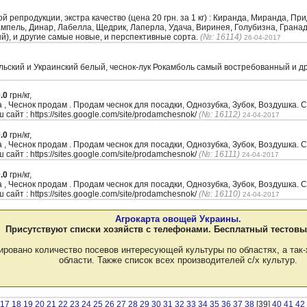
репродукции, экстра качество (цена 20 грн. за 1 кг) : Киранда, Миранда, Пр
Рампель, Динар, Лабелла, Щедрик, Лаперла, Удача, Виринея, Голубизна, Грана
ый), и другие самые новые, и перспективные сорта.
(№: 16114)
26-04-2017
льский и Украинский белый, чеснок-лук Рокамболь самый востребованный и др
.0
грн/кг,
а , Чеснок продам . Продам чеснок для посадки, Однозубка, Зубок, Воздушк
 сайт : https://sites.google.com/site/prodamchesnok/
(№: 16112)
24-04-2017
.0
грн/кг,
а , Чеснок продам . Продам чеснок для посадки, Однозубка, Зубок, Воздушк
 сайт : https://sites.google.com/site/prodamchesnok/
(№: 16111)
24-04-2017
.0
грн/кг,
а , Чеснок продам . Продам чеснок для посадки, Однозубка, Зубок, Воздушк
 сайт : https://sites.google.com/site/prodamchesnok/
(№: 16110)
24-04-2017
Агрокарта овощей Украины.
Присутствуют списки хозяйств с телефонами. Бесплатный тестовы
ировано количество посевов интересующей культуры по областях, а так-
области. Также список всех производителей с/х культур.
17
18
19
20
21
22
23
24
25
26
27
28
29
30
31
32
33
34
35
36
37
38
[39]
40
41
42