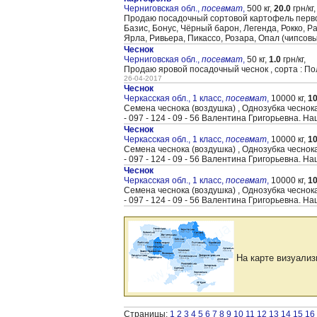
Черниговская обл.,
посевмат
,
500 кг,
20.0
грн/кг,
Продаю посадочный сортовой картофель первой 
Базис, Бонус, Чёрный барон, Легенда, Рокко, 
Ярла, Ривьера, Пикассо, Розара, Опал (чипсов
Чеснок
Черниговская обл.,
посевмат
,
50 кг,
1.0
грн/кг,
Продаю яровой посадочный чеснок , сорта : По
26-04-2017
Чеснок
Черкасская обл., 1 класс,
посевмат
,
10000 кг,
10
Семена чеснока (воздушка) , Однозубка чеснок
- 097 - 124 - 09 - 56 Валентина Григорьевна. Наш
Чеснок
Черкасская обл., 1 класс,
посевмат
,
10000 кг,
10
Семена чеснока (воздушка) , Однозубка чеснок
- 097 - 124 - 09 - 56 Валентина Григорьевна. Наш
Чеснок
Черкасская обл., 1 класс,
посевмат
,
10000 кг,
10
Семена чеснока (воздушка) , Однозубка чеснок
- 097 - 124 - 09 - 56 Валентина Григорьевна. Наш
На карте визуализ
Страницы:
1
2
3
4
5
6
7
8
9
10
11
12
13
14
15
16