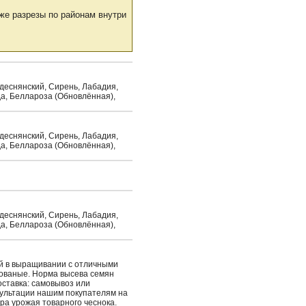
же разрезы по районам внутри
идеснянский, Сирень, Лабадия,
да, Беллароза (Обновлённая),
идеснянский, Сирень, Лабадия,
да, Беллароза (Обновлённая),
идеснянский, Сирень, Лабадия,
да, Беллароза (Обновлённая),
ый в выращивании с отличными
рованые. Норма высева семян
Доставка: самовывоз или
сультации нашим покупателям на
ра урожая товарного чеснока.