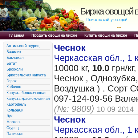
Биржа овощей в
Поиск по сайту овощей
---
Главная
|
Продать овощи на бирже
|
Купить овощи на бирже
|
П
Чеснок
Антильский огурец
Базилик
Черкасская обл., 1 
Баклажан
Батат
10000 кг,
10.0
грн/кг,
Брокколи
Брюссельская капуста
Чеснок , Однозубка,
Горох
Воздушка ) . Сорт
Кабачок
Капуста белокочанная
097-124-09-56 Вале
Капуста краснокочанная
Картофель
(№: 9809)
10-09-2014
Кольраби
Лук
Чеснок
Морковь
Черкасская обл., 1 
Огурец
Патиссон