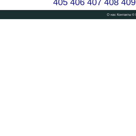
405
406
407
408
409
О нас
Контакты
© 