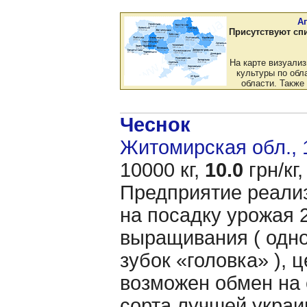
А
Присутствуют сп
На карте визуали
культуры по обла
области. Также
Чеснок
Житомирская обл., 
10000 кг,
10.0
грн/кг,
Предприятие реали
на посадку урожая 2
выращивания ( одно
зубок «головка» ), це
возможен обмен на 
сорта лучшей украи