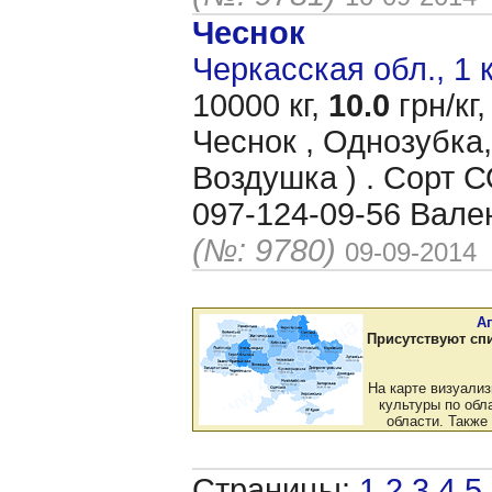
Чеснок
Черкасская обл., 1 
10000 кг,
10.0
грн/кг,
Чеснок , Однозубка,
Воздушка ) . Сорт
097-124-09-56 Вале
(№: 9780)
09-09-2014
А
Присутствуют сп
На карте визуали
культуры по обла
области. Также
Страницы:
1
2
3
4
5