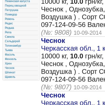
10000 кг,
10.0
грн/кг,
Пекинская капуста
Перец овощной
Чеснок , Однозубка,
Петрушка
Помидор
Воздушка ) . Сорт
Ревень
097-124-09-56 Вале
Редис
Редька
(№: 9808)
10-09-2014
Репа
Свекла
Чеснок
Сельдерей
Топинамбур
Черкасская обл., 1 
Тыква
10000 кг,
10.0
грн/кг,
Фасоль
Фенхель
Чеснок , Однозубка,
Хрен
Чеснок
Воздушка ) . Сорт
Шпинат
Щавель
097-124-09-56 Вале
(№: 9807)
10-09-2014
Чеснок
Черкасская обл., 1 