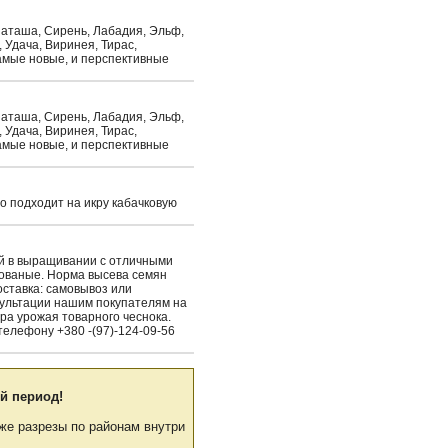
 Наташа, Сирень, Лабадия, Эльф,
 Удача, Виринея, Тирас,
 самые новые, и перспективные
 Наташа, Сирень, Лабадия, Эльф,
 Удача, Виринея, Тирас,
 самые новые, и перспективные
о подходит на икру кабачковую
ый в выращивании с отличными
рованые. Норма высева семян
Доставка: самовывоз или
сультации нашим покупателям на
ра урожая товарного чеснока.
елефону +380 -(97)-124-09-56
й период!
же разрезы по районам внутри