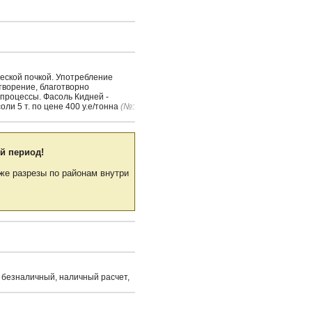
ческой почкой. Употребление
творение, благотворно
процессы. Фасоль Кидней -
ли 5 т. по цене 400 у.е/тонна
(№:
й период!
же разрезы по районам внутри
 безналичный, наличный расчет,