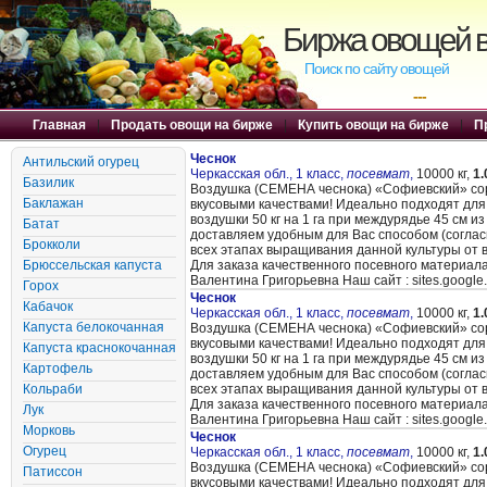
Биржа овощей в
Поиск по сайту овощей
---
Главная
|
Продать овощи на бирже
|
Купить овощи на бирже
|
П
Чеснок
Антильский огурец
Черкасская обл., 1 класс,
посевмат
,
10000 кг,
1.
Базилик
Воздушка (CЕМЕНА чеснока) «Cофиевский» сорт
Баклажан
вкусовыми качествами! Идеально подходят для
воздушки 50 кг на 1 га при междурядье 45 см и
Батат
доставляем удобным для Вас способом (согла
Брокколи
всех этапах выращивания данной культуры от 
Брюссельская капуста
Для заказа качественного посевного материал
Валентина Григорьевна Наш сайт : sites.google
Горох
Чеснок
Кабачок
Черкасская обл., 1 класс,
посевмат
,
10000 кг,
1.
Капуста белокочанная
Воздушка (CЕМЕНА чеснока) «Cофиевский» сорт
вкусовыми качествами! Идеально подходят для
Капуста краснокочанная
воздушки 50 кг на 1 га при междурядье 45 см и
Картофель
доставляем удобным для Вас способом (согла
Кольраби
всех этапах выращивания данной культуры от 
Для заказа качественного посевного материал
Лук
Валентина Григорьевна Наш сайт : sites.google
Морковь
Чеснок
Огурец
Черкасская обл., 1 класс,
посевмат
,
10000 кг,
1.
Воздушка (CЕМЕНА чеснока) «Cофиевский» сорт
Патиссон
вкусовыми качествами! Идеально подходят для