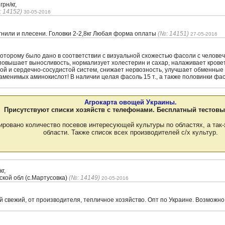
грн/кг,
: 14152)
30-05-2016
 гнили и плесени. Головки 2-2,8кг Любая форма оплаты
(№: 14151)
27-05-2016
которому было дано в соответствии с визуальной схожестью фасоли с челове
повышает выносливость, нормализует холестерин и сахар, налаживает крове
й и сердечно-сосудистой систем, снижает нервозность, улучшает обменные 
менимых аминокислот! В наличии целая фасоль 15 т., а также половинки фасо
Агрокарта овощей Украины.
Присутствуют списки хозяйств с телефонами. Бесплатный тестовы
ировано количество посевов интересующей культуры по областях, а так-
области. Также список всех производителей с/х культур.
кг,
ской обл (с.Мартусовка)
(№: 14149)
20-05-2016
 свежий, от производителя, тепличное хозяйство. Опт по Украине. Возможно