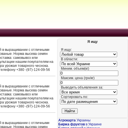
Я ищу
ый в выращивании с отличными
Я ищу:
рованые. Норма высева семян
Доставка: самовывоз или
В области:
сультации нашим покупателям на
ра урожая товарного чеснока.
Миним. объем(кг)
елефону +380 -(97)-124-09-56
Максим. цена (грн/кг)
ый в выращивании с отличными
Выводить объявления за:
рованые. Норма высева семян
Доставка: самовывоз или
Сортировать по:
сультации нашим покупателям на
ра урожая товарного чеснока.
елефону +380 -(97)-124-09-56
Агрокарта
Украины
ый в выращивании с отличными
Биржа фруктов
в Украине
рованые. Норма высева семян