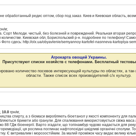
е обработанный редис оптом, сбор под заказ. Киев и Киевская область, воз
рн/кг,
 Сорт Мелоди. чистый, без болезней и повреждений. Реальная вторая репрод
м количестве. Киевская обл, Бориспольский р-н. подробнее по телефону! Само
5 Фото сдесь: http://olx.ua/obyavlenie/semyannoy-kartofel-nasnneva-kartoplya-se
Агрокарта овощей Украины.
Присутствуют списки хозяйств с телефонами. Бесплатный тестовы
ировано количество посевов интересующей культуры по областях, а так-
области. Также список всех производителей с/х культур.
,
10.0
грн/кг,
ицтва спирту, а з біомаси виробляють біоетанол у якості компоненту для па
обляються брикети або гранули. Для спалювання використовується свіжа маса 
о 88 ГДж біоенергії. Варто згадати, що топінамбур чудово надається для реку
оремедіації, ця рослина поглинає нафтопохідні шкідливі органічні сполуки. Т
ку. Є витривалим і морозостійким. За малий проміжок часу видає велику кількі