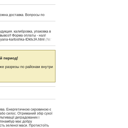
можна доставка. Вопросы по
укция. калибровка, упаковка в
вывоз!! Форма оплаты - нал/
myana-kartoshka-IDktvJA.html
(№:
й период!
же разрезы по районам внутри
лива. Енергетичною сировиною є
або силос. Отриманий збір сухої
льтивації деградованих і
опінамбур має добру
сть зеленої маси. Протистоїть