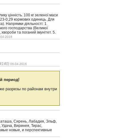
ику цінність. 100 кг зеленої маси
,23-0,29 кормових одиниць. Для
а). Напрямки діяльності: 1.
ького господарства (Великої
 хвороби та поганий імунітет. 5.
-04-2016
4140)
06-04-2016
й период!
же разрезы по районам внутри
 Наташа, Сирень, Лабадия, Эльф,
 Удача, Виринея, Тирас,
 самые новые, и перспективные