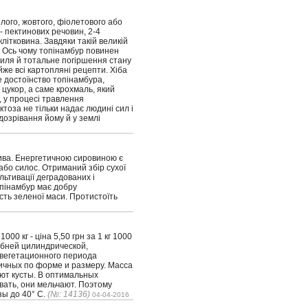
лого, жовтого, фіолетового або
 - пектинових речовин, 2-4
 клітковина. Завдяки такій великій
у. Ось чому топінамбур повинен
биля й тотальне погіршення стану
йже всі картопляні рецепти. Хіба
е достоїнство топінамбура,
цукор, а саме крохмаль, який
, у процесі травлення
ктоза не тільки надає людині сил і
 дозрівання йому й у землі
лива. Енергетичною сировиною є
або силос. Отриманий збір сухої
льтивації деградованих і
опінамбур має добру
сть зеленої маси. Протистоїть
г - 1000 кг - ціна 5,50 грн за 1 кг 1000
лубней цилиндрической,
 вегетационного периода
личных по форме и размеру. Масса
уют кусты. В оптимальных
вать, они мельчают. Поэтому
ы до 40° С.
(№: 14136)
04-04-2016