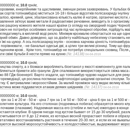
0000000 кг,
10.0
грн/кг,
здоровими, енергійними та щасливими, зменши ризик захворювань. У бульбах бі
нак сортів топінамбура) міститься 16-18 і більше відсотків полісахариду інуліну
алізо, кремній, цинк, збалансована кількість калію й натрію, органічні кислоти,
равлення зв'язує важкі метали й радіоактивні речовини, виводить їх з організм
ою раціону кожного жителя нашої країни (з огляду на сморідний подих Чорно
воч не потребує особливих хитрощів під час кулінарної обробки, підійдуть ма
иглядатимуть в киплячій воді рихло. Мінімум крохмалю обертається на ще одн
ний обмін. Давно доведено, що за діабету найбільшу небезпеку становить не 
жі на цукор. А ось полісахарид інулін - основна харчова цінність топінамбура
орівнювати, - не банальні одеські дві, а цілих три великі різниці. Тому що фру
гущенням крові... Крім того, топінамбур не потребує спеціальних сховищ. Після
ти свіжі бульби й нести прямо на кухню
(№: 14138)
04-04-2016
0000000 кг,
10.0
грн/кг,
ицтва спирту, а з біомаси виробляють біоетанол у якості компоненту для па
обляються брикети або гранули. Для спалювання використовується свіжа маса 
о 88 ГДж біоенергії. Варто згадати, що топінамбур чудово надається для реку
оремедіації, ця рослина поглинає нафтопохідні шкідливі органічні сполуки. Т
ку. Є витривалим і морозостійким. За малий проміжок часу видає велику кількі
частина може піддаватися атакам деяких шкідників.
(№: 14137)
04-04-2016
0000000 кг,
10.0
грн/кг,
 8 грн за 1 кг 20 кг - 50 кг - ціна 7 грн за 1 кг 50 кг - 500 кг - ціна 6 грн за 1 кг 500 к
многолетняя культура. На его столонах (подземных побегах) образуется много к
очками (глазками). Надземная масса его (стебли и листья) ежегодно в конце
стаются клубни. В одном гнезде под кустом бывает от 15 до 30 клубней, раз
асчитывается от 8 до 12 ячеек, из которых весной прорастают побеги и образ
етативно восстанавливать растения в течение 20-30 лет, и если их не выкапы
зуются высокой морозоустойчивость и холодостойкостью, выдерживают мороз