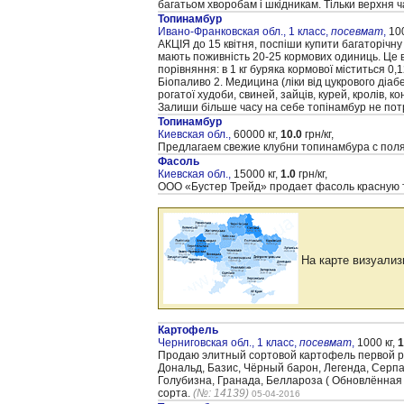
багатьом хворобам і шкідникам. Тільки верхня 
Топинамбур
Ивано-Франковская обл., 1 класс,
посевмат
,
100
АКЦІЯ до 15 квітня, поспіши купити багаторічну
мають поживність 20-25 кормових одиниць. Це в
порівняння: в 1 кг буряка кормової міститься 0,
Біопаливо 2. Медицина (ліки від цукрового діаб
рогатої худоби, свиней, зайців, курей, кролів, к
Залиши більше часу на себе топінамбур не потр
Топинамбур
Киевская обл.,
60000 кг,
10.0
грн/кг,
Предлагаем свежие клубни топинамбура с пол
Фасоль
Киевская обл.,
15000 кг,
1.0
грн/кг,
ООО «Бустер Трейд» продает фасоль красную то
На карте визуализ
Картофель
Черниговская обл., 1 класс,
посевмат
,
1000 кг,
1
Продаю элитный сортовой картофель первой реп
Дональд, Базис, Чёрный барон, Легенда, Серпан
Голубизна, Гранада, Беллароза ( Обновлённая )
сорта.
(№: 14139)
05-04-2016