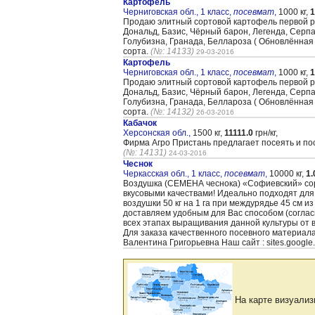
Картофель
Черниговская обл., 1 класс,
посевмат
,
1000 кг,
1
Продаю элитный сортовой картофель первой реп
Дональд, Базис, Чёрный барон, Легенда, Серпан
Голубизна, Гранада, Беллароза ( Обновлённая )
сорта.
(№: 14133)
29-03-2016
Картофель
Черниговская обл., 1 класс,
посевмат
,
1000 кг,
1
Продаю элитный сортовой картофель первой реп
Дональд, Базис, Чёрный барон, Легенда, Серпан
Голубизна, Гранада, Беллароза ( Обновлённая )
сорта.
(№: 14132)
26-03-2016
Кабачок
Херсонская обл.,
1500 кг,
11111.0
грн/кг,
Фирма Агро Пристань предлагает посеять и пос
(№: 14131)
24-03-2016
Чеснок
Черкасская обл., 1 класс,
посевмат
,
10000 кг,
1.
Воздушка (CЕМЕНА чеснока) «Cофиевский» сорт
вкусовыми качествами! Идеально подходят для
воздушки 50 кг на 1 га при междурядье 45 см и
доставляем удобным для Вас способом (согла
всех этапах выращивания данной культуры от 
Для заказа качественного посевного материал
Валентина Григорьевна Наш сайт : sites.google
На карте визуализ