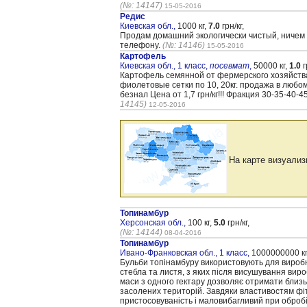
(№: 14147)
15-05-2016
Редис
Киевская обл.,
1000 кг,
7.0
грн/кг,
Продам домашний экологически чистый, ничем н
телефону.
(№: 14146)
15-05-2016
Картофель
Киевская обл., 1 класс,
посевмат
,
50000 кг,
1.0
г
Картофель семянной от фермерского хозяйства.
фиолетовые сетки по 10, 20кг. продажа в любо
безнал Цена от 1,7 грн/кг!!! Фракция 30-35-40-4
14145)
12-05-2016
На карте визуализ
Топинамбур
Херсонская обл.,
100 кг,
5.0
грн/кг,
(№: 14144)
08-04-2016
Топинамбур
Ивано-Франковская обл., 1 класс,
1000000000 кг
Бульби топінамбуру використовують для виробн
стебла та листя, з яких після висушування вир
маси з одного гектару дозволяє отримати близьк
засолених територій. Завдяки властивостям фіт
пристосовуваність і маловибагливий при обробіт