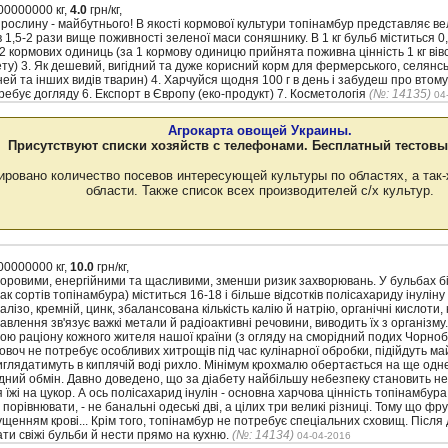
0000000 кг,
4.0
грн/кг,
 рослину - майбутнього! В якості кормової культури топінамбур представляє вел
 1,5-2 рази вище поживності зеленої маси соняшнику. В 1 кг бульб міститься 0
12 кормових одиниць (за 1 кормову одиницю прийнята поживна цінність 1 кг вівс
ету) 3. Як дешевий, вигідний та дуже корисний корм для фермерського, селянс
оней та інших видів тварин) 4. Харчуйся щодня 100 г в день і забудеш про втому,
ебує догляду 6. Експорт в Європу (еко-продукт) 7. Косметологія
(№: 14135)
04
Агрокарта овощей Украины.
Присутствуют списки хозяйств с телефонами. Бесплатный тестовы
ировано количество посевов интересующей культуры по областях, а так-
области. Также список всех производителей с/х культур.
0000000 кг,
10.0
грн/кг,
здоровими, енергійними та щасливими, зменши ризик захворювань. У бульбах бі
нак сортів топінамбура) міститься 16-18 і більше відсотків полісахариду інуліну
алізо, кремній, цинк, збалансована кількість калію й натрію, органічні кислоти,
равлення зв'язує важкі метали й радіоактивні речовини, виводить їх з організм
ою раціону кожного жителя нашої країни (з огляду на сморідний подих Чорно
воч не потребує особливих хитрощів під час кулінарної обробки, підійдуть ма
иглядатимуть в киплячій воді рихло. Мінімум крохмалю обертається на ще одн
ний обмін. Давно доведено, що за діабету найбільшу небезпеку становить не 
жі на цукор. А ось полісахарид інулін - основна харчова цінність топінамбура
орівнювати, - не банальні одеські дві, а цілих три великі різниці. Тому що фру
гущенням крові... Крім того, топінамбур не потребує спеціальних сховищ. Після
ти свіжі бульби й нести прямо на кухню.
(№: 14134)
04-04-2016