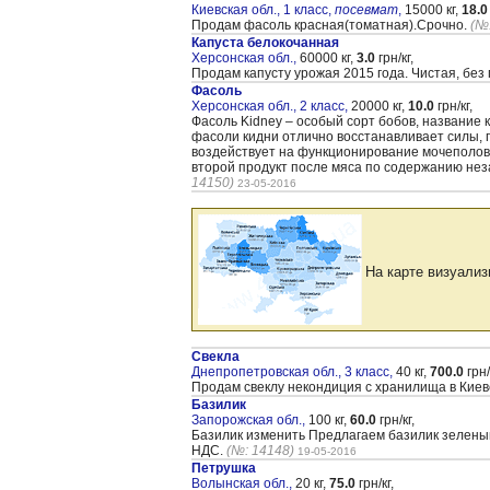
Киевская обл., 1 класс,
посевмат
,
15000 кг,
18.0
Продам фасоль красная(томатная).Срочно.
(№
Капуста белокочанная
Херсонская обл.,
60000 кг,
3.0
грн/кг,
Продам капусту урожая 2015 года. Чистая, без
Фасоль
Херсонская обл., 2 класс,
20000 кг,
10.0
грн/кг,
Фасоль Kidney – особый сорт бобов, название 
фасоли кидни отлично восстанавливает силы, 
воздействует на функционирование мочеполово
второй продукт после мяса по содержанию неза
14150)
23-05-2016
На карте визуализ
Свекла
Днепропетровская обл., 3 класс,
40 кг,
700.0
грн/
Продам свеклу некондиция с хранилища в Киев
Базилик
Запорожская обл.,
100 кг,
60.0
грн/кг,
Базилик изменить Предлагаем базилик зеленый
НДС.
(№: 14148)
19-05-2016
Петрушка
Волынская обл.,
20 кг,
75.0
грн/кг,