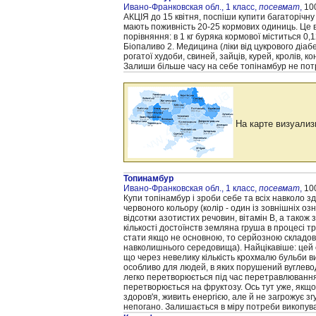
Ивано-Франковская обл., 1 класс,
посевмат
,
100
АКЦІЯ до 15 квітня, поспіши купити багаторічну
мають поживність 20-25 кормових одиниць. Це в
порівняння: в 1 кг буряка кормової міститься 0,
Біопаливо 2. Медицина (ліки від цукрового діаб
рогатої худоби, свиней, зайців, курей, кролів, к
Залиши більше часу на себе топінамбур не потр
На карте визуализ
Топинамбур
Ивано-Франковская обл., 1 класс,
посевмат
,
100
Купи топінамбур і зроби себе та всіх навколо 
червоного кольору (колір - один із зовнішніх оз
відсотки азотистих речовин, вітамін B, а також з
кількості достоїнств земляна груша в процесі т
стати якщо не основною, то серйозною складов
навколишнього середовища). Найцікавіше: цей о
що через невелику кількість крохмалю бульби в
особливо для людей, в яких порушений вуглевод
легко перетворюється під час перетравлювання ї
перетворюється на фруктозу. Ось тут уже, якщо п
здоров'я, живить енергією, але й не загрожує з
непогано. Залишається в міру потреби викопува