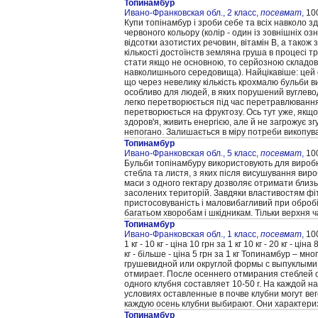
Топинамбур
Ивано-Франковская обл., 2 класс,
посевмат
,
100
Купи топінамбур і зроби себе та всіх навколо 
червоного кольору (колір - один із зовнішніх оз
відсотки азотистих речовин, вітамін B, а також з
кількості достоїнств земляна груша в процесі т
стати якщо не основною, то серйозною складов
навколишнього середовища). Найцікавіше: цей о
що через невелику кількість крохмалю бульби в
особливо для людей, в яких порушений вуглевод
легко перетворюється під час перетравлювання ї
перетворюється на фруктозу. Ось тут уже, якщо п
здоров'я, живить енергією, але й не загрожує з
непогано. Залишається в міру потреби викопува
Топинамбур
Ивано-Франковская обл., 5 класс,
посевмат
,
100
Бульби топінамбуру використовують для виробн
стебла та листя, з яких після висушування вир
маси з одного гектару дозволяє отримати близьк
засолених територій. Завдяки властивостям фіт
пристосовуваність і маловибагливий при обробіт
багатьом хворобам і шкідникам. Тільки верхня 
Топинамбур
Ивано-Франковская обл., 1 класс,
посевмат
,
100
1 кг - 10 кг - ціна 10 грн за 1 кг 10 кг - 20 кг - ціна
кг - більше - ціна 5 грн за 1 кг Топинамбур – 
грушевидной или округлой формы с выпуклыми п
отмирает. После осеннего отмирания стеблей о
одного клубня составляет 10-50 г. На каждой н
условиях оставленные в почве клубни могут вег
каждую осень клубни выбирают. Они характери
Топинамбур