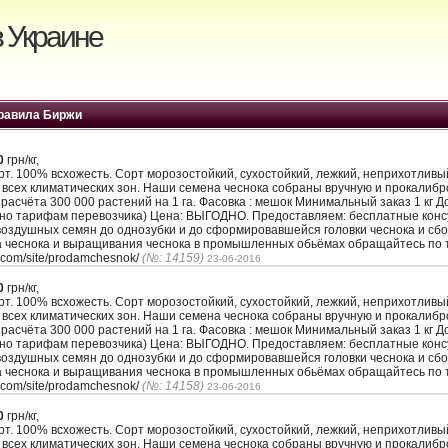
 Украине
равила Биржи
0
грн/кг,
. 100% всхожесть. Сорт морозостойкий, сухостойкий, лежкий, неприхотлив
 всех климатических зон. Наши семена чеснока собраны вручную и прокалиб
з расчёта 300 000 растений на 1 га. Фасовка : мешок Минимальный заказ 1 кг 
сно тарифам перевозчика) Цена: ВЫГОДНО. Предоставляем: бесплатные кон
воздушных семян до однозубки и до сформировавшейся головки чеснока и сбо
а чеснока и выращивания чеснока в промышленных обьёмах обращайтесь по т
.com/site/prodamchesnok/
(№: 14159)
23-06-2016
0
грн/кг,
. 100% всхожесть. Сорт морозостойкий, сухостойкий, лежкий, неприхотлив
 всех климатических зон. Наши семена чеснока собраны вручную и прокалиб
з расчёта 300 000 растений на 1 га. Фасовка : мешок Минимальный заказ 1 кг 
сно тарифам перевозчика) Цена: ВЫГОДНО. Предоставляем: бесплатные кон
воздушных семян до однозубки и до сформировавшейся головки чеснока и сбо
а чеснока и выращивания чеснока в промышленных обьёмах обращайтесь по т
.com/site/prodamchesnok/
(№: 14158)
23-06-2016
0
грн/кг,
. 100% всхожесть. Сорт морозостойкий, сухостойкий, лежкий, неприхотлив
 всех климатических зон. Наши семена чеснока собраны вручную и прокалиб