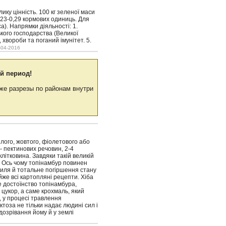
ику цінність. 100 кг зеленої маси
,23-0,29 кормових одиниць. Для
а). Напрямки діяльності: 1.
ького господарства (Великої
 хвороби та поганий імунітет. 5.
-04-2016
й период!
же разрезы по районам внутри
лого, жовтого, фіолетового або
 - пектинових речовин, 2-4
 клітковина. Завдяки такій великій
у. Ось чому топінамбур повинен
биля й тотальне погіршення стану
йже всі картопляні рецепти. Хіба
е достоїнство топінамбура,
цукор, а саме крохмаль, який
, у процесі травлення
ктоза не тільки надає людині сил і
 дозрівання йому й у землі