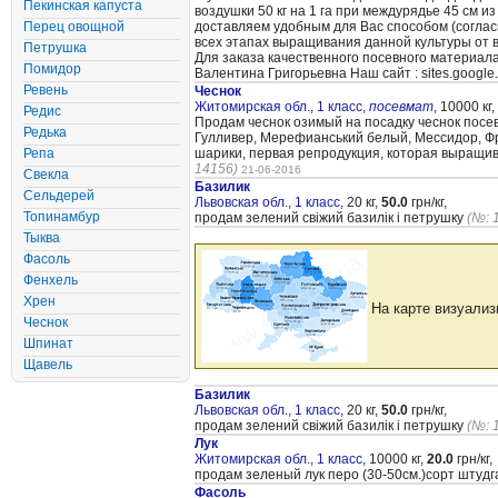
Пекинская капуста
воздушки 50 кг на 1 га при междурядье 45 см и
Перец овощной
доставляем удобным для Вас способом (согла
всех этапах выращивания данной культуры от 
Петрушка
Для заказа качественного посевного материал
Помидор
Валентина Григорьевна Наш сайт : sites.google
Ревень
Чеснок
Житомирская обл., 1 класс,
посевмат
,
10000 кг,
Редис
Продам чеснок озимый на посадку чеснок посе
Редька
Гулливер, Мерефианський белый, Мессидор, Фра
Репа
шарики, первая репродукция, которая выращи
14156)
21-06-2016
Свекла
Базилик
Сельдерей
Львовская обл., 1 класс,
20 кг,
50.0
грн/кг,
Топинамбур
продам зелений свіжий базилік і петрушку
(№: 
Тыква
Фасоль
Фенхель
Хрен
На карте визуализ
Чеснок
Шпинат
Щавель
Базилик
Львовская обл., 1 класс,
20 кг,
50.0
грн/кг,
продам зелений свіжий базилік і петрушку
(№: 
Лук
Житомирская обл., 1 класс,
10000 кг,
20.0
грн/кг,
продам зеленый лук перо (30-50см.)сорт штуд
Фасоль