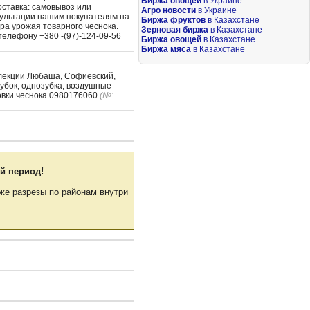
Биржа овощей
в Украине
Доставка: самовывоз или
Агро новости
в Украине
сультации нашим покупателям на
Биржа фруктов
в Казахстане
ра урожая товарного чеснока.
Зерновая биржа
в Казахстане
елефону +380 -(97)-124-09-56
Биржа овощей
в Казахстане
Биржа мяса
в Казахстане
.
елекции Любаша, Софиевский,
зубок, однозубка, воздушные
овки чеснока 0980176060
(№:
й период!
же разрезы по районам внутри