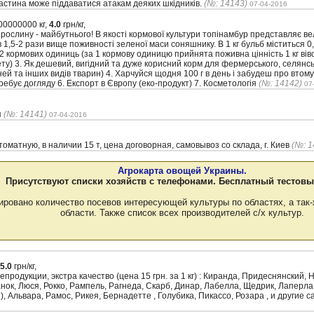
частина може піддаватися атакам деяких шкідників.
(№: 14143)
07-04-2016
0000000 кг,
4.0
грн/кг,
 рослину - майбутнього! В якості кормової культури топінамбур представляє вел
 1,5-2 рази вище поживності зеленої маси соняшнику. В 1 кг бульб міститься 0
12 кормових одиниць (за 1 кормову одиницю прийнята поживна цінність 1 кг вівс
ету) 3. Як дешевий, вигідний та дуже корисний корм для фермерського, селянс
оней та інших видів тварин) 4. Харчуйся щодня 100 г в день і забудеш про втому,
ебує догляду 6. Експорт в Європу (еко-продукт) 7. Косметологія
(№: 14142)
07
я
(№: 14141)
07-04-2016
матную, в наличии 15 т, цена договорная, самовывоз со склада, г. Киев
(№: 1
Агрокарта овощей Украины.
Присутствуют списки хозяйств с телефонами. Бесплатный тестовы
ировано количество посевов интересующей культуры по областях, а так-
области. Также список всех производителей с/х культур.
5.0
грн/кг,
родукции, экстра качество (цена 15 грн. за 1 кг) : Киранда, Придеснянский,
ок, Люся, Рокко, Рампель, Рагнеда, Скарб, Динар, Лабелла, Щедрик, Лаперла,
, Альвара, Рамос, Рикея, Бернадетте , Голубика, Пикассо, Розара , и другие