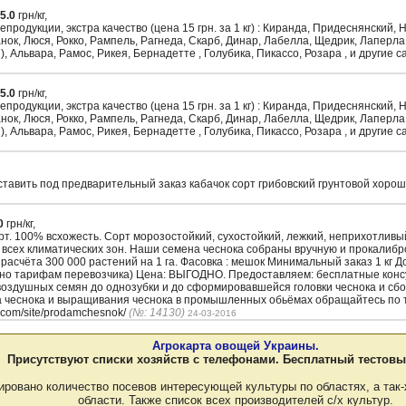
5.0
грн/кг,
родукции, экстра качество (цена 15 грн. за 1 кг) : Киранда, Придеснянский,
ок, Люся, Рокко, Рампель, Рагнеда, Скарб, Динар, Лабелла, Щедрик, Лаперла,
, Альвара, Рамос, Рикея, Бернадетте , Голубика, Пикассо, Розара , и другие
5.0
грн/кг,
родукции, экстра качество (цена 15 грн. за 1 кг) : Киранда, Придеснянский,
ок, Люся, Рокко, Рампель, Рагнеда, Скарб, Динар, Лабелла, Щедрик, Лаперла,
, Альвара, Рамос, Рикея, Бернадетте , Голубика, Пикассо, Розара , и другие
тавить под предварительный заказ кабачок сорт грибовский грунтовой хорош
0
грн/кг,
. 100% всхожесть. Сорт морозостойкий, сухостойкий, лежкий, неприхотлив
 всех климатических зон. Наши семена чеснока собраны вручную и прокалиб
з расчёта 300 000 растений на 1 га. Фасовка : мешок Минимальный заказ 1 кг 
сно тарифам перевозчика) Цена: ВЫГОДНО. Предоставляем: бесплатные кон
воздушных семян до однозубки и до сформировавшейся головки чеснока и сбо
а чеснока и выращивания чеснока в промышленных обьёмах обращайтесь по т
.com/site/prodamchesnok/
(№: 14130)
24-03-2016
Агрокарта овощей Украины.
Присутствуют списки хозяйств с телефонами. Бесплатный тестовы
ировано количество посевов интересующей культуры по областях, а так-
области. Также список всех производителей с/х культур.