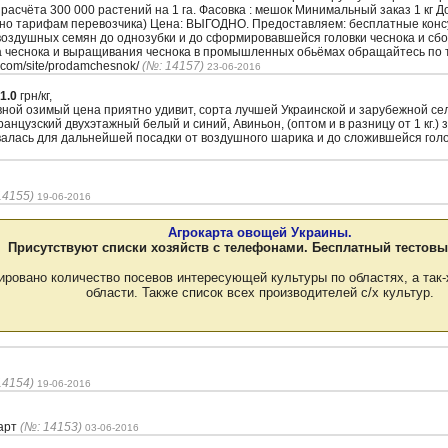
з расчёта 300 000 растений на 1 га. Фасовка : мешок Минимальный заказ 1 кг 
сно тарифам перевозчика) Цена: ВЫГОДНО. Предоставляем: бесплатные кон
воздушных семян до однозубки и до сформировавшейся головки чеснока и сбо
а чеснока и выращивания чеснока в промышленных обьёмах обращайтесь по т
.com/site/prodamchesnok/
(№: 14157)
23-06-2016
1.0
грн/кг,
вной озимый цена приятно удивит, сорта лучшей Украинской и зарубежной с
нцузский двухэтажный белый и синий, Авиньон, (оптом и в разницу от 1 кг.) 
валась для дальнейшей посадки от воздушного шарика и до сложившейся гол
14155)
19-06-2016
Агрокарта овощей Украины.
Присутствуют списки хозяйств с телефонами. Бесплатный тестовы
ировано количество посевов интересующей культуры по областях, а так-
области. Также список всех производителей с/х культур.
14154)
19-06-2016
гарт
(№: 14153)
03-06-2016