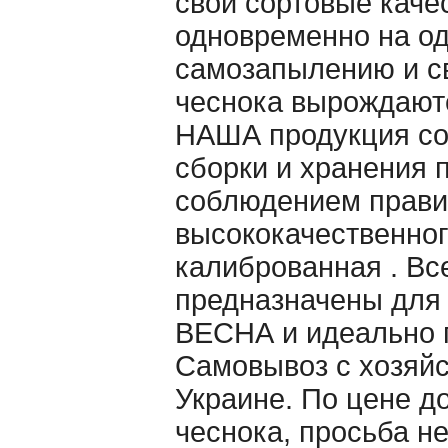
свои сортовые каче
одновременно на од
самозапылению и св
чеснока вырождаютс
НАША продукция со
сборки и хранения 
cоблюдением правил
высококачественног
калиброванная . Вс
предназначены для
ВЕСНА и идеально п
Самовывоз с хозяйс
Украине. По цене д
чеснока, просьба н