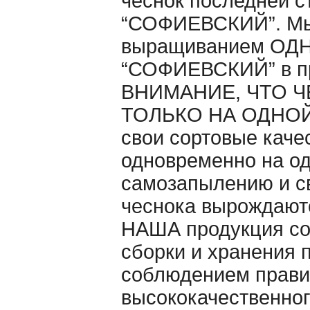
чеснок последней с
“СОФИЕВСКИЙ”. Мы 
выращиванием ОДНО
“СОФИЕВСКИЙ” в п
ВНИМАНИЕ, ЧТО Ч
ТОЛЬКО НА ОДНОЙ 
свои сортовые каче
одновременно на од
самозапылению и св
чеснока вырождаютс
НАША продукция со
сборки и хранения 
cоблюдением правил
высококачественног