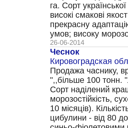
га. Сорт української
високі смакові якост
прекрасну адаптаці
умов; високу морозос
26-06-2014
Чеснок
Кировоградская обл.
Продажа часнику, в
",,більше 100 тонн. 
Сорт наділений кра
морозостійкість, сух
10 місяців). Кількіст
цибулини - від 80 д
синьо-фіолетовими 