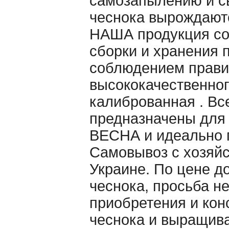
самозапылению и св
чеснока вырождаютс
НАША продукция со
сборки и хранения 
cоблюдением правил
высококачественног
калиброванная . Вс
предназначены для
ВЕСНА и идеально п
Самовывоз с хозяйс
Украине. По цене д
чеснока, просьба н
приобретения и кон
чеснока и выращив