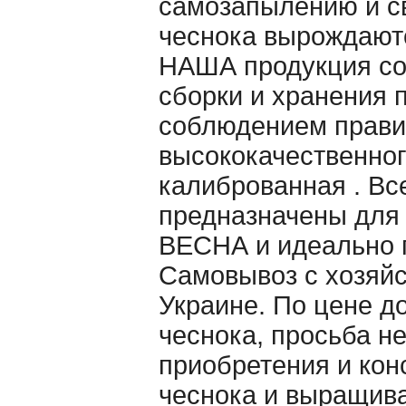
самозапылению и св
чеснока вырождаютс
НАША продукция со
сборки и хранения 
cоблюдением правил
высококачественног
калиброванная . Вс
предназначены для
ВЕСНА и идеально п
Самовывоз с хозяйс
Украине. По цене д
чеснока, просьба н
приобретения и кон
чеснока и выращив