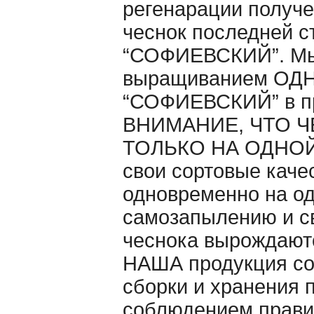
регенарации получе
чеснок последней с
“СОФИЕВСКИЙ”. Мы 
выращиванием ОДНО
“СОФИЕВСКИЙ” в п
ВНИМАНИЕ, ЧТО Ч
ТОЛЬКО НА ОДНОЙ 
свои сортовые каче
одновременно на од
самозапылению и св
чеснока вырождаютс
НАША продукция со
сборки и хранения 
cоблюдением правил