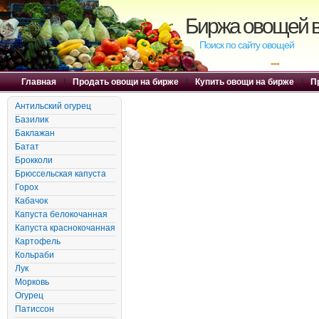
Биржа овощей в
Поиск по сайту овощей
---
Главная
|
Продать овощи на бирже
|
Купить овощи на бирже
|
П
Антильский огурец
Базилик
Баклажан
Батат
Брокколи
Брюссельская капуста
Горох
Кабачок
Капуста белокочанная
Капуста краснокочанная
Картофель
Кольраби
Лук
Морковь
Огурец
Патиссон