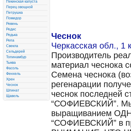
Пекинская капуста
Перец овощной
Петрушка
Помидор
Ревень
Редис
Чеснок
Редька
Репа
Черкасская обл., 1 
Свекла
Сельдерей
Производитель реал
Топинамбур
материал чеснока с
Тыква
Фасоль
Семена чеснока (во
Фенхель
Хрен
регенарации получе
Чеснок
Шпинат
чеснок последней с
Щавель
“СОФИЕВСКИЙ”. Мы 
выращиванием ОДНО
“СОФИЕВСКИЙ” в п