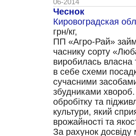
06-2014
Чеснок
Кировоградская обл.
грн/кг,
ПП «Агро-Рай» зай
часнику сорту «Люб
виробилась власна 
в себе схеми посадки
сучасними засобами
збудниками хвороб.
обробітку та підживл
культури, який спр
врожайності та якос
За рахунок досвіду 