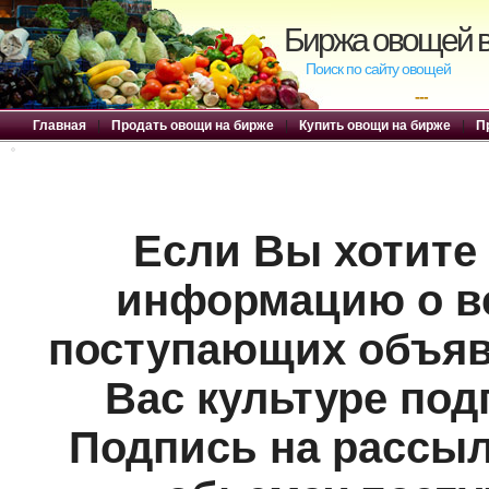
Биржа овощей в
Поиск по сайту овощей
---
Главная
|
Продать овощи на бирже
|
Купить овощи на бирже
|
П
Если Вы хотите
информацию о в
поступающих объяв
Вас культуре под
Подпись на рассы