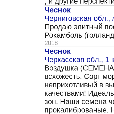
, и другие перспект
Чеснок
Черниговская обл.,
Продаю элитный пос
Рокамболь (голландс
2018
Чеснок
Черкасская обл., 1 
Воздушка (CЕМЕНА 
всхожесть. Сорт мо
неприхотливый в в
качествами! Идеаль
зон. Наши семена ч
прокалиброваные. Н