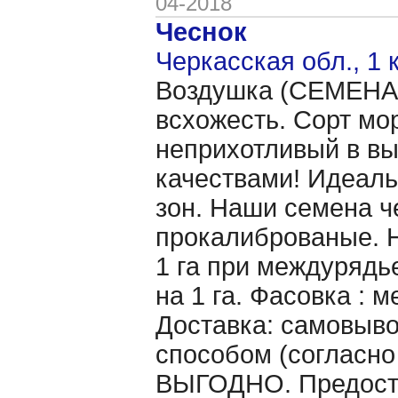
04-2018
Чеснок
Черкасская обл., 1 
Воздушка (CЕМЕНА 
всхожесть. Сорт мо
неприхотливый в в
качествами! Идеаль
зон. Наши семена ч
прокалиброваные. Н
1 га при междурядье
на 1 га. Фасовка : 
Доставка: самовыво
способом (согласно
ВЫГОДНО. Предоста