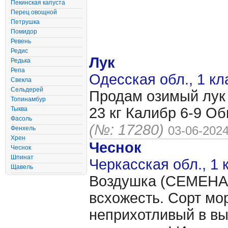
Пекинская капуста
Перец овощной
Петрушка
Помидор
Ревень
Редис
Лук
Редька
Репа
Одесская обл., 1 кл
Свекла
Сельдерей
Продам озимый лук 
Топинамбур
23 кг Калибр 6-9 О
Тыква
Фасоль
(№: 17280)
03-06-202
Фенхель
Хрен
Чеснок
Чеснок
Шпинат
Черкасская обл., 1 
Щавель
Воздушка (CЕМЕНА 
всхожесть. Сорт мо
неприхотливый в в