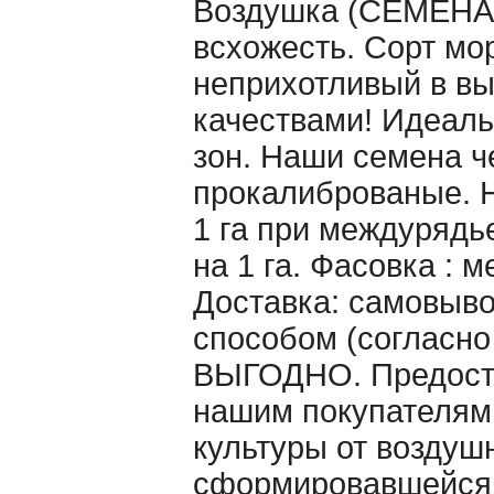
Воздушка (CЕМЕНА 
всхожесть. Сорт мо
неприхотливый в в
качествами! Идеаль
зон. Наши семена ч
прокалиброваные. Н
1 га при междурядье
на 1 га. Фасовка : 
Доставка: самовыво
способом (согласно
ВЫГОДНО. Предоста
нашим покупателям
культуры от воздуш
сформировавшейся 