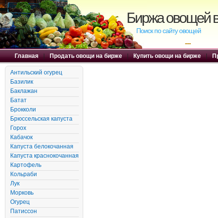
Биржа овощей в
Поиск по сайту овощей
---
Главная
|
Продать овощи на бирже
|
Купить овощи на бирже
|
П
Антильский огурец
Базилик
Баклажан
Батат
Брокколи
Брюссельская капуста
Горох
Кабачок
Капуста белокочанная
Капуста краснокочанная
Картофель
Кольраби
Лук
Морковь
Огурец
Патиссон