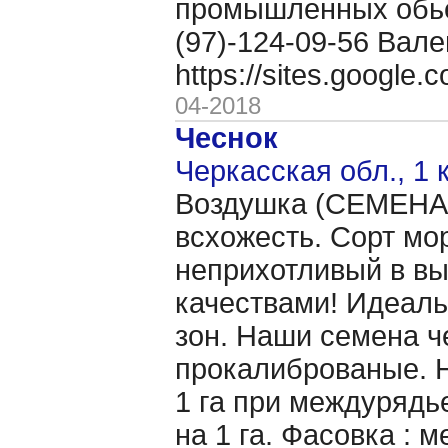
промышленных обьё
(97)-124-09-56 Вале
https://sites.google
04-2018
Чеснок
Черкасская обл., 1 
Воздушка (CЕМЕНА 
всхожесть. Сорт мо
неприхотливый в в
качествами! Идеаль
зон. Наши семена ч
прокалиброваные. Н
1 га при междурядье
на 1 га. Фасовка : 