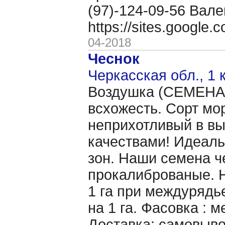
(97)-124-09-56 Вале
https://sites.google
04-2018
Чеснок
Черкасская обл., 1 
Воздушка (CЕМЕНА 
всхожесть. Сорт мо
неприхотливый в в
качествами! Идеаль
зон. Наши семена ч
прокалиброваные. Н
1 га при междурядье
на 1 га. Фасовка : 
Доставка: самовыво