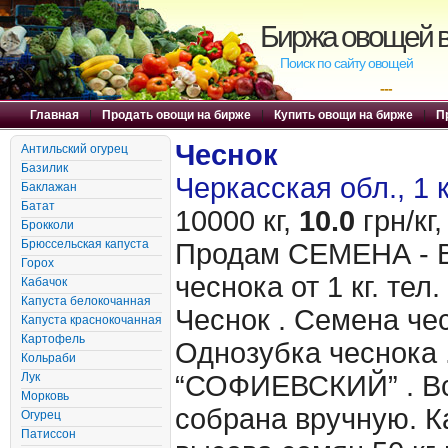
Биржа овощей в
Поиск по сайту овощей
---
Главная
|
Продать овощи на бирже
|
Купить овощи на бирже
|
П
Чеснок
Антильский огурец
Базилик
Черкасская обл., 1 
Баклажан
Батат
10000 кг,
10.0
грн/кг,
Брокколи
Брюссельская капуста
Продам CЕМЕНА - 
Горох
чеснока от 1 кг. те
Кабачок
Капуста белокочанная
Чеснок . Семена чес
Капуста краснокочанная
Картофель
Однозубка чеснока 
Кольраби
Лук
“СОФИЕВСКИЙ” . Вс
Морковь
собрана вручную. 
Огурец
Патиссон