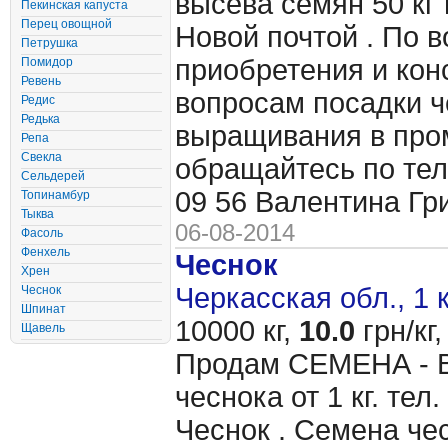
высева семян 50 кг 
Пекинская капуста
Перец овощной
Новой почтой . По 
Петрушка
приобретения и кон
Помидор
Ревень
вопросам посадки ч
Редис
Редька
выращивания в пр
Репа
Свекла
обращайтесь по тел
Сельдерей
09 56 Валентина Гр
Топинамбур
Тыква
06-08-2014
Фасоль
Фенхель
Чеснок
Хрен
Черкасская обл., 1 
Чеснок
Шпинат
10000 кг,
10.0
грн/кг,
Щавель
Продам CЕМЕНА - 
чеснока от 1 кг. те
Чеснок . Семена чес