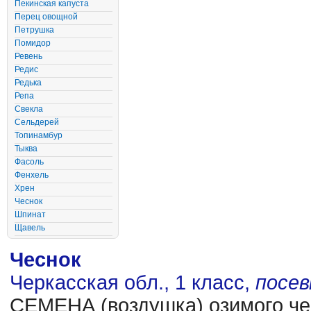
Пекинская капуста
Перец овощной
Петрушка
Помидор
Ревень
Редис
Редька
Репа
Свекла
Сельдерей
Топинамбур
Тыква
Фасоль
Фенхель
Хрен
Чеснок
Шпинат
Щавель
Чеснок
Черкасская обл., 1 класс,
посе
CЕМЕНА (воздушка) озимого чес