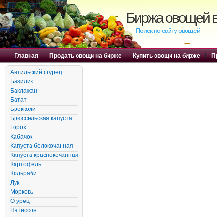
Биржа овощей в
Поиск по сайту овощей
---
Главная
|
Продать овощи на бирже
|
Купить овощи на бирже
|
П
Антильский огурец
Базилик
Баклажан
Батат
Брокколи
Брюссельская капуста
Горох
Кабачок
Капуста белокочанная
Капуста краснокочанная
Картофель
Кольраби
Лук
Морковь
Огурец
Патиссон