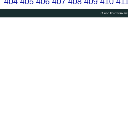
404
405
406
407
408
409
410
41
О нас
Контакты
© 