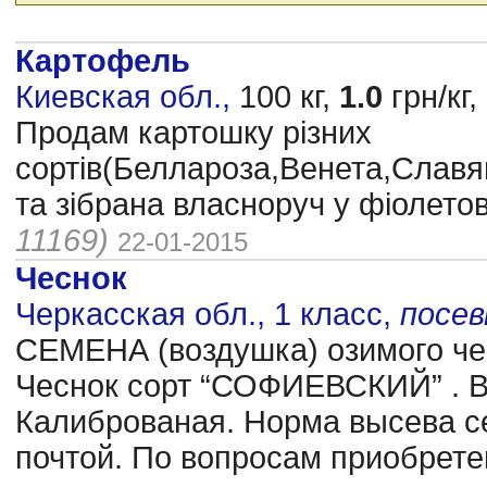
Картофель
Киевская обл.,
100 кг,
1.0
грн/кг,
Продам картошку різних
сортів(Беллароза,Венета,Слав
та зібрана власноруч у фіолетові
11169)
22-01-2015
Чеснок
Черкасская обл., 1 класс,
посе
CЕМЕНА (воздушка) озимого чес
Чеснок сорт “СОФИЕВСКИЙ” . В
Калиброваная. Норма высева се
почтой. По вопросам приобрете