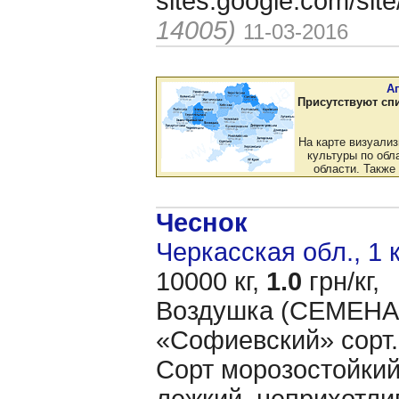
sites.google.com/si
14005)
11-03-2016
А
Присутствуют сп
На карте визуали
культуры по обла
области. Также
Чеснок
Черкасская обл., 1 
10000 кг,
1.0
грн/кг,
Воздушка (CЕМЕНА 
«Cофиевский» сорт.
Сорт морозостойкий