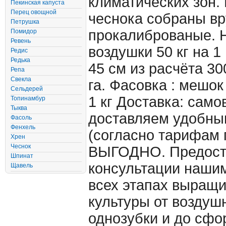
климатических зон.
Пекинская капуста
Перец овощной
чеснока собраны вр
Петрушка
прокалиброваные. 
Помидор
Ревень
воздушки 50 кг на 1
Редис
Редька
45 см из расчёта 30
Репа
Свекла
га. Фасовка : мешо
Сельдерей
1 кг Доставка: само
Топинамбур
Тыква
доставляем удобны
Фасоль
Фенхель
(согласно тарифам 
Хрен
Чеснок
ВЫГОДНО. Предост
Шпинат
консультации наши
Щавель
всех этапах выращ
культуры от воздуш
однозубки и до сф