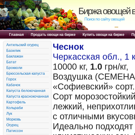
Биржа овощей в
Поиск по сайту овощей
---
Главная
|
Продать овощи на бирже
|
Купить овощи на бирже
|
П
Чеснок
Антильский огурец
Базилик
Черкасская обл., 1 
Баклажан
Батат
10000 кг,
1.0
грн/кг,
Брокколи
Брюссельская капуста
Воздушка (CЕМЕНА 
Горох
«Cофиевский» сорт.
Кабачок
Капуста белокочанная
Сорт морозостойкий
Капуста краснокочанная
Картофель
лежкий, неприхотл
Кольраби
Лук
с отличными вкусов
Морковь
Идеально подходят 
Огурец
Патиссон