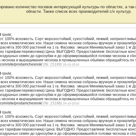
ировано количество посевов интересующей культуры по областях, а так-
области. Также список всех производителей с/х культур.
0
грн/кг,
. 100% всхожесть. Сорт морозостойкий, сухостойкий, лежкий, неприхотлив
 всех климатических зон. Наши семена чеснока собраны вручную и прокалиб
з расчёта 300 000 растений на 1 га. Фасовка : мешок Минимальный заказ 1 кг 
сно тарифам перевозчика) Цена: ВЫГОДНО. Предоставляем: бесплатные кон
воздушных семян до однозубки и до сформировавшейся головки чеснока и сбо
а чеснока и выращивания чеснока в промышленных обьёмах обращайтесь по т
.com/site/prodamchesnok/
(№: 15189)
26-10-2016
0
грн/кг,
. 100% всхожесть. Сорт морозостойкий, сухостойкий, лежкий, неприхотлив
 всех климатических зон. Наши семена чеснока собраны вручную и прокалиб
з расчёта 300 000 растений на 1 га. Фасовка : мешок Минимальный заказ 1 кг 
сно тарифам перевозчика) Цена: ВЫГОДНО. Предоставляем: бесплатные кон
воздушных семян до однозубки и до сформировавшейся головки чеснока и сбо
а чеснока и выращивания чеснока в промышленных обьёмах обращайтесь по т
.com/site/prodamchesnok/
(№: 15188)
26-10-2016
0
грн/кг,
. 100% всхожесть. Сорт морозостойкий, сухостойкий, лежкий, неприхотлив
 всех климатических зон. Наши семена чеснока собраны вручную и прокалиб
з расчёта 300 000 растений на 1 га. Фасовка : мешок Минимальный заказ 1 кг 
сно тарифам перевозчика) Цена: ВЫГОДНО. Предоставляем: бесплатные кон
воздушных семян до однозубки и до сформировавшейся головки чеснока и сбо