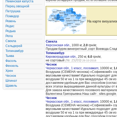
корень сельдерея продам, есть большие объе
Пекинская капуста
Перец овощной
Петрушка
Помидор
Ревень
На карте визуализ
Редис
Редька
Репа
Свекла
Свекла
Херсонская обл.,
1000 кг,
2.0
грн/кг,
Сельдерей
Продам буряк винегретный ,сорт Воевода.Сладк
Топинамбур
Топинамбур
Тыква
Кировоградская обл.,
250 кг,
6.0
грн/кг,
не сортовый
(№: 15203)
Фасоль
26-10-2016
Чеснок
Фенхель
Черкасская обл., 1 класс,
посевмат
,
10000 кг,
1.
Хрен
Воздушка (CЕМЕНА чеснока) «Cофиевский» сорт
вкусовыми качествами! Идеально подходят для
Чеснок
воздушки 50 кг на 1 га при междурядье 45 см и
Шпинат
доставляем удобным для Вас способом (согла
Щавель
всех этапах выращивания данной культуры от 
Для заказа качественного посевного материал
Валентина Григорьевна Наш сайт : sites.google
Чеснок
Черкасская обл., 1 класс,
посевмат
,
10000 кг,
1.
Воздушка (CЕМЕНА чеснока) «Cофиевский» сорт
вкусовыми качествами! Идеально подходят для
воздушки 50 кг на 1 га при междурядье 45 см и
доставляем удобным для Вас способом (согла