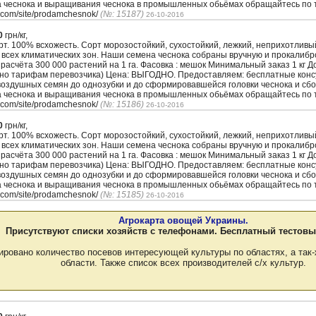
а чеснока и выращивания чеснока в промышленных обьёмах обращайтесь по т
.com/site/prodamchesnok/
(№: 15187)
26-10-2016
0
грн/кг,
. 100% всхожесть. Сорт морозостойкий, сухостойкий, лежкий, неприхотлив
 всех климатических зон. Наши семена чеснока собраны вручную и прокалиб
з расчёта 300 000 растений на 1 га. Фасовка : мешок Минимальный заказ 1 кг 
сно тарифам перевозчика) Цена: ВЫГОДНО. Предоставляем: бесплатные кон
воздушных семян до однозубки и до сформировавшейся головки чеснока и сбо
а чеснока и выращивания чеснока в промышленных обьёмах обращайтесь по т
.com/site/prodamchesnok/
(№: 15186)
26-10-2016
0
грн/кг,
. 100% всхожесть. Сорт морозостойкий, сухостойкий, лежкий, неприхотлив
 всех климатических зон. Наши семена чеснока собраны вручную и прокалиб
з расчёта 300 000 растений на 1 га. Фасовка : мешок Минимальный заказ 1 кг 
сно тарифам перевозчика) Цена: ВЫГОДНО. Предоставляем: бесплатные кон
воздушных семян до однозубки и до сформировавшейся головки чеснока и сбо
а чеснока и выращивания чеснока в промышленных обьёмах обращайтесь по т
.com/site/prodamchesnok/
(№: 15185)
26-10-2016
Агрокарта овощей Украины.
Присутствуют списки хозяйств с телефонами. Бесплатный тестовы
ировано количество посевов интересующей культуры по областях, а так-
области. Также список всех производителей с/х культур.