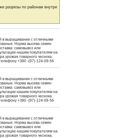
же разрезы по районам внутри
ый в выращивании с отличными
рованые. Норма высева семян
Доставка: самовывоз или
сультации нашим покупателям на
ра урожая товарного чеснока.
елефону +380 -(97)-124-09-56
ый в выращивании с отличными
рованые. Норма высева семян
Доставка: самовывоз или
сультации нашим покупателям на
ра урожая товарного чеснока.
елефону +380 -(97)-124-09-56
ый в выращивании с отличными
рованые. Норма высева семян
Доставка: самовывоз или
сультации нашим покупателям на
ра урожая товарного чеснока.