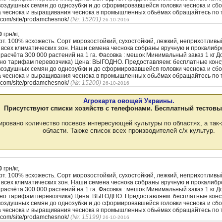
воздушных семян до однозубки и до сформировавшейся головки чеснока и сбо
а чеснока и выращивания чеснока в промышленных обьёмах обращайтесь по т
.com/site/prodamchesnok/
(№: 15201)
26-10-2016
0
грн/кг,
. 100% всхожесть. Сорт морозостойкий, сухостойкий, лежкий, неприхотлив
 всех климатических зон. Наши семена чеснока собраны вручную и прокалиб
з расчёта 300 000 растений на 1 га. Фасовка : мешок Минимальный заказ 1 кг 
сно тарифам перевозчика) Цена: ВЫГОДНО. Предоставляем: бесплатные кон
воздушных семян до однозубки и до сформировавшейся головки чеснока и сбо
а чеснока и выращивания чеснока в промышленных обьёмах обращайтесь по т
.com/site/prodamchesnok/
(№: 15200)
26-10-2016
Агрокарта овощей Украины.
Присутствуют списки хозяйств с телефонами. Бесплатный тестовы
ировано количество посевов интересующей культуры по областях, а так-
области. Также список всех производителей с/х культур.
0
грн/кг,
. 100% всхожесть. Сорт морозостойкий, сухостойкий, лежкий, неприхотлив
 всех климатических зон. Наши семена чеснока собраны вручную и прокалиб
з расчёта 300 000 растений на 1 га. Фасовка : мешок Минимальный заказ 1 кг 
сно тарифам перевозчика) Цена: ВЫГОДНО. Предоставляем: бесплатные кон
воздушных семян до однозубки и до сформировавшейся головки чеснока и сбо
а чеснока и выращивания чеснока в промышленных обьёмах обращайтесь по т
.com/site/prodamchesnok/
(№: 15199)
26-10-2016