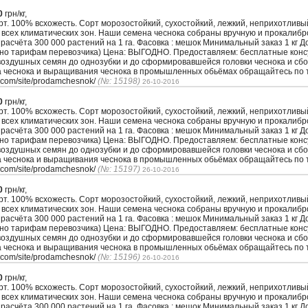
0
грн/кг,
. 100% всхожесть. Сорт морозостойкий, сухостойкий, лежкий, неприхотлив
 всех климатических зон. Наши семена чеснока собраны вручную и прокалиб
з расчёта 300 000 растений на 1 га. Фасовка : мешок Минимальный заказ 1 кг 
сно тарифам перевозчика) Цена: ВЫГОДНО. Предоставляем: бесплатные кон
воздушных семян до однозубки и до сформировавшейся головки чеснока и сбо
а чеснока и выращивания чеснока в промышленных обьёмах обращайтесь по т
.com/site/prodamchesnok/
(№: 15198)
26-10-2016
0
грн/кг,
. 100% всхожесть. Сорт морозостойкий, сухостойкий, лежкий, неприхотлив
 всех климатических зон. Наши семена чеснока собраны вручную и прокалиб
з расчёта 300 000 растений на 1 га. Фасовка : мешок Минимальный заказ 1 кг 
сно тарифам перевозчика) Цена: ВЫГОДНО. Предоставляем: бесплатные кон
воздушных семян до однозубки и до сформировавшейся головки чеснока и сбо
а чеснока и выращивания чеснока в промышленных обьёмах обращайтесь по т
.com/site/prodamchesnok/
(№: 15197)
26-10-2016
0
грн/кг,
. 100% всхожесть. Сорт морозостойкий, сухостойкий, лежкий, неприхотлив
 всех климатических зон. Наши семена чеснока собраны вручную и прокалиб
з расчёта 300 000 растений на 1 га. Фасовка : мешок Минимальный заказ 1 кг 
сно тарифам перевозчика) Цена: ВЫГОДНО. Предоставляем: бесплатные кон
воздушных семян до однозубки и до сформировавшейся головки чеснока и сбо
а чеснока и выращивания чеснока в промышленных обьёмах обращайтесь по т
.com/site/prodamchesnok/
(№: 15196)
26-10-2016
0
грн/кг,
. 100% всхожесть. Сорт морозостойкий, сухостойкий, лежкий, неприхотлив
 всех климатических зон. Наши семена чеснока собраны вручную и прокалиб
з расчёта 300 000 растений на 1 га. Фасовка : мешок Минимальный заказ 1 кг 