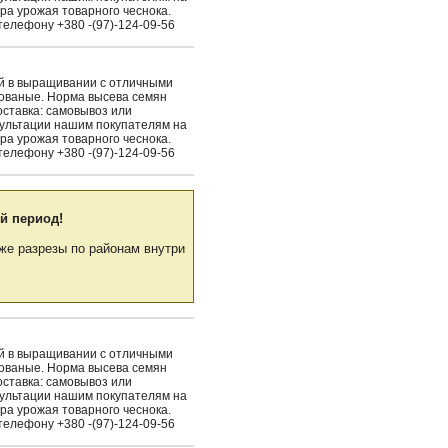
ра урожая товарного чеснока.
елефону +380 -(97)-124-09-56
ый в выращивании с отличными
рованые. Норма высева семян
Доставка: самовывоз или
сультации нашим покупателям на
ра урожая товарного чеснока.
елефону +380 -(97)-124-09-56
й период!
же разрезы по районам внутри
ый в выращивании с отличными
рованые. Норма высева семян
Доставка: самовывоз или
сультации нашим покупателям на
ра урожая товарного чеснока.
елефону +380 -(97)-124-09-56