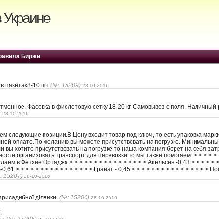
 Украине
равила Биржи
 в пакетах8-10 шт
(№: 15209)
28-10-2016
отменное. Фасовка в фиолетовую сетку 18-20 кг. Самовывоз с поля. Наличный
)
28-10-2016
ем следующие позиции.В Цену входит товар под ключ , то есть упаковка марк
лной оплате.По желанию вы можете присутствовать на погрузке. Минимальны
ли вы хотите присутствовать на погрузке то наша компания берет на себя за
ости организовать транспорт для перевозки то мы также помогаем. > > > > > > 
делаем в Фетхие Ортаджа > > > > > > > > > > > > > > > > Апельсин -0,43 > > > > > 
-0,61 > > > > > > > > > > > > > > > > Гранат - 0,45 > > > > > > > > > > > > > > > >
: 15207)
28-10-2016
присадибної ділянки.
(№: 15206)
28-10-2016
,