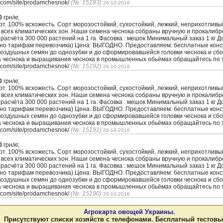
.com/site/prodamchesnok/
(№: 15193)
26-10-2016
0
грн/кг,
. 100% всхожесть. Сорт морозостойкий, сухостойкий, лежкий, неприхотлив
 всех климатических зон. Наши семена чеснока собраны вручную и прокалиб
з расчёта 300 000 растений на 1 га. Фасовка : мешок Минимальный заказ 1 кг 
сно тарифам перевозчика) Цена: ВЫГОДНО. Предоставляем: бесплатные кон
воздушных семян до однозубки и до сформировавшейся головки чеснока и сбо
а чеснока и выращивания чеснока в промышленных обьёмах обращайтесь по т
.com/site/prodamchesnok/
(№: 15192)
26-10-2016
0
грн/кг,
. 100% всхожесть. Сорт морозостойкий, сухостойкий, лежкий, неприхотлив
 всех климатических зон. Наши семена чеснока собраны вручную и прокалиб
з расчёта 300 000 растений на 1 га. Фасовка : мешок Минимальный заказ 1 кг 
сно тарифам перевозчика) Цена: ВЫГОДНО. Предоставляем: бесплатные кон
воздушных семян до однозубки и до сформировавшейся головки чеснока и сбо
а чеснока и выращивания чеснока в промышленных обьёмах обращайтесь по т
.com/site/prodamchesnok/
(№: 15191)
26-10-2016
0
грн/кг,
. 100% всхожесть. Сорт морозостойкий, сухостойкий, лежкий, неприхотлив
 всех климатических зон. Наши семена чеснока собраны вручную и прокалиб
з расчёта 300 000 растений на 1 га. Фасовка : мешок Минимальный заказ 1 кг 
сно тарифам перевозчика) Цена: ВЫГОДНО. Предоставляем: бесплатные кон
воздушных семян до однозубки и до сформировавшейся головки чеснока и сбо
а чеснока и выращивания чеснока в промышленных обьёмах обращайтесь по т
.com/site/prodamchesnok/
(№: 15190)
26-10-2016
Агрокарта овощей Украины.
Присутствуют списки хозяйств с телефонами. Бесплатный тестовы