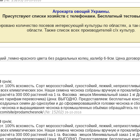
мы
(№: 15205)
26-10-2016
Агрокарта овощей Украины.
Присутствуют списки хозяйств с телефонами. Бесплатный тестовы
ировано количество посевов интересующей культуры по областях, а так-
области. Также список всех производителей с/х культур.
ий ,темно-красного цвета без радиальных колец ,калибр 6-9см. Цена догово
0
грн/кг,
. 100% всхожесть. Сорт морозостойкий, сухостойкий, лежкий, неприхотлив
 всех климатических зон. Наши семена чеснока собраны вручную и прокалиб
з расчёта 300 000 растений на 1 га. Фасовка : мешок Минимальный заказ 1 кг 
сно тарифам перевозчика) Цена: ВЫГОДНО. Предоставляем: бесплатные кон
воздушных семян до однозубки и до сформировавшейся головки чеснока и сбо
а чеснока и выращивания чеснока в промышленных обьёмах обращайтесь по т
.com/site/prodamchesnok/
(№: 15202)
26-10-2016
0
грн/кг,
. 100% всхожесть. Сорт морозостойкий, сухостойкий, лежкий, неприхотлив
 всех климатических зон. Наши семена чеснока собраны вручную и прокалиб
з расчёта 300 000 растений на 1 га. Фасовка : мешок Минимальный заказ 1 кг 
сно тарифам перевозчика) Цена: ВЫГОДНО. Предоставляем: бесплатные кон