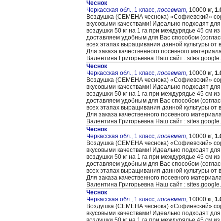
Чеснок
Черкасская обл., 1 класс,
посевмат
,
10000 кг,
1.
Воздушка (CЕМЕНА чеснока) «Cофиевский» сорт
вкусовыми качествами! Идеально подходят для
воздушки 50 кг на 1 га при междурядье 45 см и
доставляем удобным для Вас способом (согла
всех этапах выращивания данной культуры от 
Для заказа качественного посевного материал
Валентина Григорьевна Наш сайт : sites.google
Чеснок
Черкасская обл., 1 класс,
посевмат
,
10000 кг,
1.
Воздушка (CЕМЕНА чеснока) «Cофиевский» сорт
вкусовыми качествами! Идеально подходят для
воздушки 50 кг на 1 га при междурядье 45 см и
доставляем удобным для Вас способом (согла
всех этапах выращивания данной культуры от 
Для заказа качественного посевного материал
Валентина Григорьевна Наш сайт : sites.google
Чеснок
Черкасская обл., 1 класс,
посевмат
,
10000 кг,
1.
Воздушка (CЕМЕНА чеснока) «Cофиевский» сорт
вкусовыми качествами! Идеально подходят для
воздушки 50 кг на 1 га при междурядье 45 см и
доставляем удобным для Вас способом (согла
всех этапах выращивания данной культуры от 
Для заказа качественного посевного материал
Валентина Григорьевна Наш сайт : sites.google
Чеснок
Черкасская обл., 1 класс,
посевмат
,
10000 кг,
1.
Воздушка (CЕМЕНА чеснока) «Cофиевский» сорт
вкусовыми качествами! Идеально подходят для
воздушки 50 кг на 1 га при междурядье 45 см и