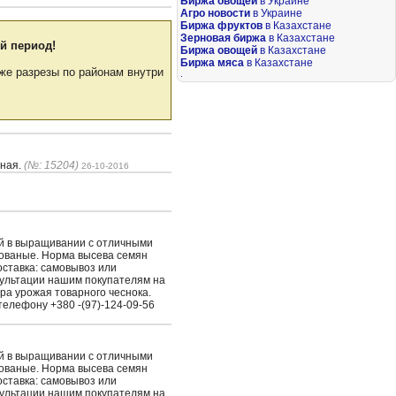
Биржа овощей
в Украине
Агро новости
в Украине
Биржа фруктов
в Казахстане
Зерновая биржа
в Казахстане
й период!
Биржа овощей
в Казахстане
Биржа мяса
в Казахстане
же разрезы по районам внутри
.
рная.
(№: 15204)
26-10-2016
ый в выращивании с отличными
рованые. Норма высева семян
Доставка: самовывоз или
сультации нашим покупателям на
ра урожая товарного чеснока.
елефону +380 -(97)-124-09-56
ый в выращивании с отличными
рованые. Норма высева семян
Доставка: самовывоз или
сультации нашим покупателям на