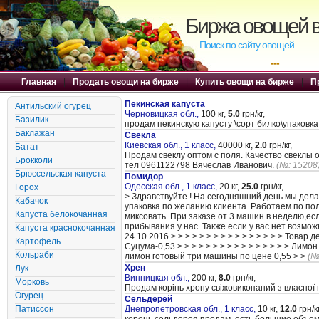
Биржа овощей в
Поиск по сайту овощей
---
Главная
|
Продать овощи на бирже
|
Купить овощи на бирже
|
П
Пекинская капуста
Антильский огурец
Черновицкая обл.,
100 кг,
5.0
грн/кг,
Базилик
продам пекинскую капусту \сорт билко\упаковка
Баклажан
Свекла
Киевская обл., 1 класс,
40000 кг,
2.0
грн/кг,
Батат
Продам свеклу оптом с поля. Качество свеклы 
Брокколи
тел 0961122798 Вячеслав Иванович.
(№: 15208
Брюссельская капуста
Помидор
Одесская обл., 1 класс,
20 кг,
25.0
грн/кг,
Горох
> Здравствуйте ! На сегодняшний день мы дела
Кабачок
упаковка по желанию клиента. Работаем по по
Капуста белокочанная
миксовать. При заказе от 3 машин в неделю,ес
прибывания у нас. Также если у вас нет возможн
Капуста краснокочанная
24.10.2016 > > > > > > > > > > > > > > > > Товар 
Картофель
Суцума-0,53 > > > > > > > > > > > > > > > > Лимон 
Кольраби
лимон готовый три машины по цене 0,55 > >
(№
Хрен
Лук
Винницкая обл.,
200 кг,
8.0
грн/кг,
Морковь
Продам корінь хрону свіжовикопаний з власної 
Огурец
Сельдерей
Патиссон
Днепропетровская обл., 1 класс,
10 кг,
12.0
грн/кг