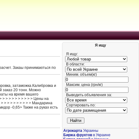
Я ищу
Я ищу:
В области:
 расчет. Закаы принимаються по
Миним. объем(кг)
Максим. цена (грн/кг)
ировка, затаможка.Калибровка и
й заказ 20 тонн. Можно
траты на время вашего
Выводить объявления за:
> > > > > > > > > > Цены на
> > > > > > > > > > > Мандарина
Сортировать по:
 Помидор -0,65> Также на руках есть
Агрокарта
Украины
Биржа фруктов
в Украине