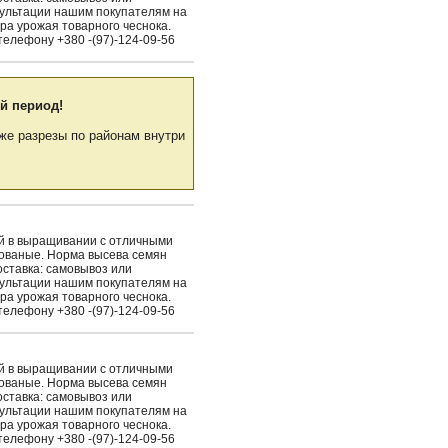
сультации нашим покупателям на
ра урожая товарного чеснока.
елефону +380 -(97)-124-09-56
й период!
же разрезы по районам внутри
ый в выращивании с отличными
рованые. Норма высева семян
Доставка: самовывоз или
сультации нашим покупателям на
ра урожая товарного чеснока.
елефону +380 -(97)-124-09-56
ый в выращивании с отличными
рованые. Норма высева семян
Доставка: самовывоз или
сультации нашим покупателям на
ра урожая товарного чеснока.
елефону +380 -(97)-124-09-56