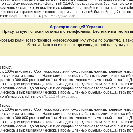
сно тарифам перевозчика) Цена: ВЫГОДНО. Предоставляем: бесплатные кон
воздушных семян до однозубки и до сформировавшейся головки чеснока и сбо
а чеснока и выращивания чеснока в промышленных обьёмах обращайтесь по т
.com/site/prodamchesnok/
(№: 15195)
26-10-2016
Агрокарта овощей Украины.
Присутствуют списки хозяйств с телефонами. Бесплатный тестовы
ировано количество посевов интересующей культуры по областях, а так-
области. Также список всех производителей с/х культур.
0
грн/кг,
. 100% всхожесть. Сорт морозостойкий, сухостойкий, лежкий, неприхотлив
 всех климатических зон. Наши семена чеснока собраны вручную и прокалиб
з расчёта 300 000 растений на 1 га. Фасовка : мешок Минимальный заказ 1 кг 
сно тарифам перевозчика) Цена: ВЫГОДНО. Предоставляем: бесплатные кон
воздушных семян до однозубки и до сформировавшейся головки чеснока и сбо
а чеснока и выращивания чеснока в промышленных обьёмах обращайтесь по т
.com/site/prodamchesnok/
(№: 15194)
26-10-2016
0
грн/кг,
. 100% всхожесть. Сорт морозостойкий, сухостойкий, лежкий, неприхотлив
 всех климатических зон. Наши семена чеснока собраны вручную и прокалиб
з расчёта 300 000 растений на 1 га. Фасовка : мешок Минимальный заказ 1 кг 
сно тарифам перевозчика) Цена: ВЫГОДНО. Предоставляем: бесплатные кон
воздушных семян до однозубки и до сформировавшейся головки чеснока и сбо
а чеснока и выращивания чеснока в промышленных обьёмах обращайтесь по т