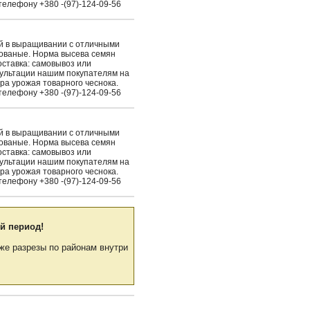
елефону +380 -(97)-124-09-56
ый в выращивании с отличными
рованые. Норма высева семян
Доставка: самовывоз или
сультации нашим покупателям на
ра урожая товарного чеснока.
елефону +380 -(97)-124-09-56
ый в выращивании с отличными
рованые. Норма высева семян
Доставка: самовывоз или
сультации нашим покупателям на
ра урожая товарного чеснока.
елефону +380 -(97)-124-09-56
й период!
же разрезы по районам внутри