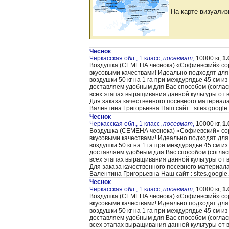
На карте визуализ
Чеснок
Черкасская обл., 1 класс,
посевмат
,
10000 кг,
1.
Воздушка (CЕМЕНА чеснока) «Cофиевский» сорт
вкусовыми качествами! Идеально подходят для
воздушки 50 кг на 1 га при междурядье 45 см и
доставляем удобным для Вас способом (согла
всех этапах выращивания данной культуры от 
Для заказа качественного посевного материал
Валентина Григорьевна Наш сайт : sites.google
Чеснок
Черкасская обл., 1 класс,
посевмат
,
10000 кг,
1.
Воздушка (CЕМЕНА чеснока) «Cофиевский» сорт
вкусовыми качествами! Идеально подходят для
воздушки 50 кг на 1 га при междурядье 45 см и
доставляем удобным для Вас способом (согла
всех этапах выращивания данной культуры от 
Для заказа качественного посевного материал
Валентина Григорьевна Наш сайт : sites.google
Чеснок
Черкасская обл., 1 класс,
посевмат
,
10000 кг,
1.
Воздушка (CЕМЕНА чеснока) «Cофиевский» сорт
вкусовыми качествами! Идеально подходят для
воздушки 50 кг на 1 га при междурядье 45 см и
доставляем удобным для Вас способом (согла
всех этапах выращивания данной культуры от 