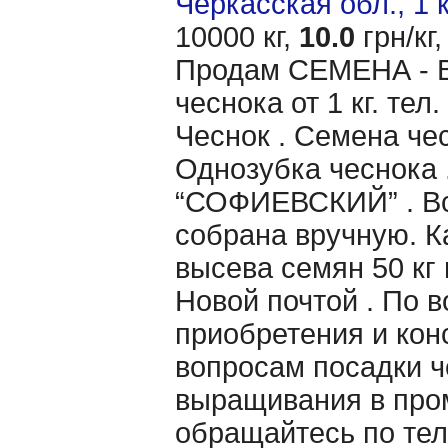
Черкасская обл., 1 
10000 кг,
10.0
грн/кг,
Продам CЕМЕНА - 
чеснока от 1 кг. те
Чеснок . Семена чес
Однозубка чеснока 
“СОФИЕВСКИЙ” . Вс
собрана вручную. 
высева семян 50 кг 
Новой почтой . По 
приобретения и кон
вопросам посадки ч
выращивания в пр
обращайтесь по тел