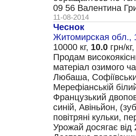
09 56 Валентина Гр
11-08-2014
Чеснок
Житомирская обл., 
10000 кг,
10.0
грн/кг,
Продам високоякісн
матеріал озимого ча
Любаша, Софіївськи
Мерефіанській білий
Французький двопов
синій, Авіньйон, (зу
повітряні кульки, п
Урожай досягає від 