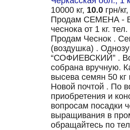
Черкасская обл., 1 
10000 кг,
10.0
грн/кг,
Продам CЕМЕНА - 
чеснока от 1 кг. тел
Продам Чеснок . Се
(воздушка) . Однозу
“СОФИЕВСКИЙ” . Вс
собрана вручную. 
высева семян 50 кг 
Новой почтой . По 
приобретения и кон
вопросам посадки ч
выращивания в пр
обращайтесь по тел