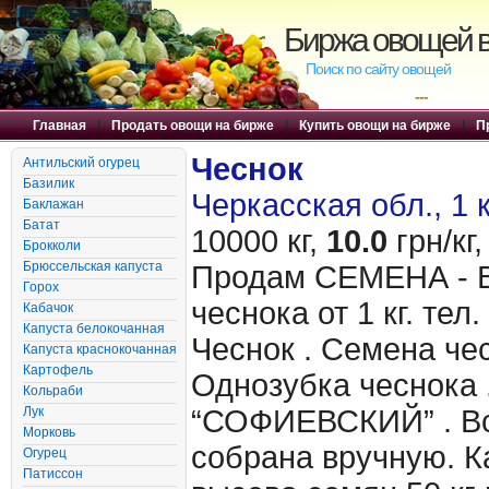
Биржа овощей в
Поиск по сайту овощей
---
Главная
|
Продать овощи на бирже
|
Купить овощи на бирже
|
П
Чеснок
Антильский огурец
Базилик
Черкасская обл., 1 
Баклажан
Батат
10000 кг,
10.0
грн/кг,
Брокколи
Брюссельская капуста
Продам CЕМЕНА - 
Горох
чеснока от 1 кг. те
Кабачок
Капуста белокочанная
Чеснок . Семена чес
Капуста краснокочанная
Картофель
Однозубка чеснока 
Кольраби
Лук
“СОФИЕВСКИЙ” . Вс
Морковь
собрана вручную. 
Огурец
Патиссон