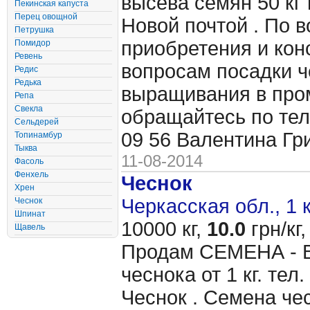
высева семян 50 кг 
Пекинская капуста
Перец овощной
Новой почтой . По 
Петрушка
приобретения и кон
Помидор
Ревень
вопросам посадки ч
Редис
Редька
выращивания в пр
Репа
Свекла
обращайтесь по тел
Сельдерей
09 56 Валентина Гр
Топинамбур
Тыква
11-08-2014
Фасоль
Фенхель
Чеснок
Хрен
Черкасская обл., 1 
Чеснок
Шпинат
10000 кг,
10.0
грн/кг,
Щавель
Продам CЕМЕНА - 
чеснока от 1 кг. те
Чеснок . Семена чес